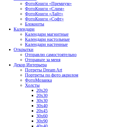
ФотоКниги «Премиум»
ФотоКниги «Слим»
ФотоКниги «Лайт»
ФотоКниги «Софт»
Блокноты
Календари
Календари магнитные
Календари настольные
Календари настенные
Открытки
Отправлю самостоятельно
Отправьте за меня
Декор Интерьера
Потреты Dream Art
Портреты по фото акрилом
ФотоМозаика
Холсты
20х20
20х30
30х30
30х40
20х45
30х60
30х90
40х40