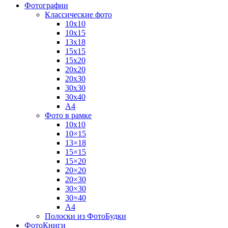
Фотографии
Классические фото
10х10
10х15
13х18
15х15
15х20
20х20
20х30
30х30
30х40
А4
Фото в рамке
10х10
10×15
13×18
15×15
15×20
20×20
20×30
30×30
30×40
A4
Полоски из ФотоБудки
ФотоКниги