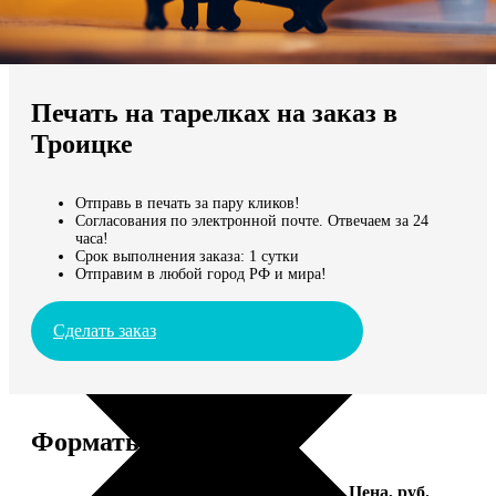
Не нашли Ваш город?
Мы доставляем по всему миру
Печать на тарелках на заказ в
Продолжить без города
Троицке
Отправь в печать за пару кликов!
Согласования по электронной почте. Отвечаем за 24
часа!
Срок выполнения заказа: 1 сутки
Отправим в любой город РФ и мира!
Сделать заказ
Форматы и цены
Услуга
Цена, руб.