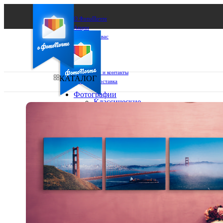
О ФотоПочте
Акции
Сделаем за вас
Бизнесу
FAQ
Франшиза
Поддержка и контакты
КАТАЛОГ
Оплата и доставка
Фотографии
Классические
фото
Ваш город:
10х10
10х15
Ваш регион доставки
13х18
15х15
Выберите из списка:
15х20
20х20
20х30
30х30
30х40
А4
Фото
в