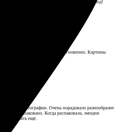
да на связи. Спасибо за профессиональный подход!
атилась с вопросами, ответили мгновенно. Картины
сь довольна. Рекомендую!
ала нужные фотографии. Очень порадовало разнообразие
аккуратно упаковано. Когда распаковала, эмоции
ю заказывать ещё.