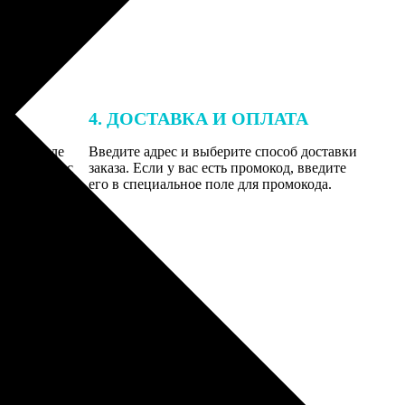
4. ДОСТАВКА И ОПЛАТА
той. После
Введите адрес и выберите способ доставки
 на email с
заказа. Если у вас есть промокод, введите
вим заказ
его в специальное поле для промокода.
мером для