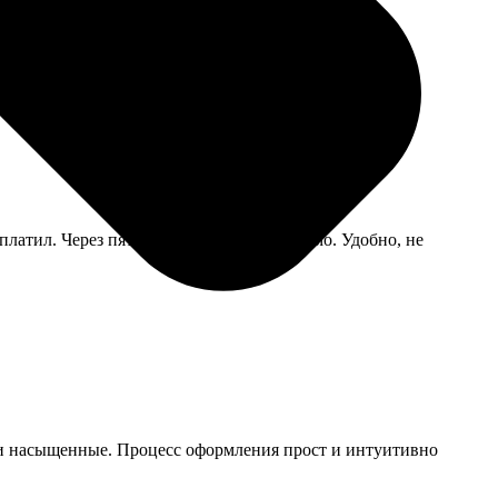
жасно, надо постоянно протирать.
платил. Через пять дней им пришло письмо. Удобно, не
е и насыщенные. Процесс оформления прост и интуитивно