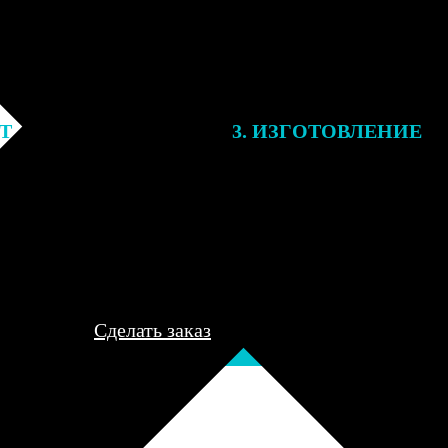
ЕТ
3. ИЗГОТОВЛЕНИЕ
подготовки заказа к печати
Оплатите заказ банковской кар
алисты могут связаться с Вами
оплаты получите подтверждение
му телефону или email для
описанием заказа. Когда отпра
я деталей.
вы получите письмо с трек-но
отслеживания.
Сделать заказ