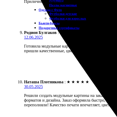
Магниты
Приличные ребята! Заказал картины на холсте, все
Пазлы магнитные
Одежда с Фото
Футболки детские
Футболки для взрослых
Бьюти-боксы
Подарочные сертификаты
Родион Булгаков
:
★
★
★
★
★
12.06.2025
Готовила модульные картины на заказ. Процесс оф
пришли качественные, цвета яркие, детали четкие.
Наташа Плотникова
:
★
★
★
★
★
30.05.2025
Решили создать модульные картины на заказ. Проц
форматов и дизайна. Заказ оформила быстро, без л
переполняли! Качество печати впечатляет, цвета я