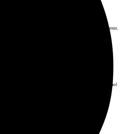
сайт, все понятно. Весь процесс занял немного времени.
 Теперь украшаю интерьер. Рекомендую друзьям!
айн. Быстрая доставка и отличное качество! Рекомендую!