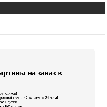
ртины на заказ в
ару кликов!
ронной почте. Отвечаем за 24 часа!
а: 1 сутки
од РФ и мира!