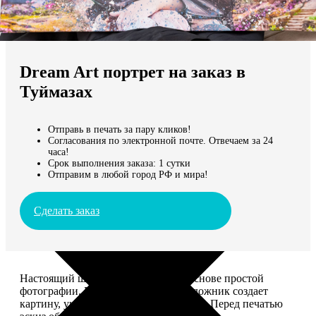
Не нашли Ваш город?
Мы доставляем по всему миру
Dream Art портрет на заказ в
Продолжить без города
Туймазах
Отправь в печать за пару кликов!
Согласования по электронной почте. Отвечаем за 24
часа!
Срок выполнения заказа: 1 сутки
Отправим в любой город РФ и мира!
Сделать заказ
Настоящий шедевр, сделанный на основе простой
фотографии. Профессиональный художник создает
картину, учитывая ваши комментарии. Перед печатью