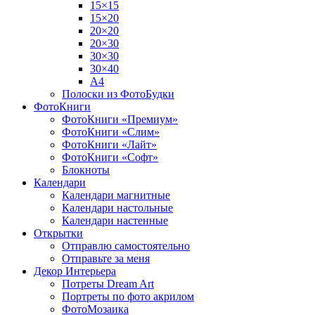
15×15
15×20
20×20
20×30
30×30
30×40
A4
Полоски из ФотоБудки
ФотоКниги
ФотоКниги «Премиум»
ФотоКниги «Слим»
ФотоКниги «Лайт»
ФотоКниги «Софт»
Блокноты
Календари
Календари магнитные
Календари настольные
Календари настенные
Открытки
Отправлю самостоятельно
Отправьте за меня
Декор Интерьера
Потреты Dream Art
Портреты по фото акрилом
ФотоМозаика