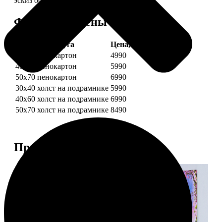
эскиз обязательно согласуем с вами.
Форматы и цены
Услуга
Цена, руб.
30х40 пенокартон
4990
40х60 пенокартон
5990
50х70 пенокартон
6990
30х40 холст на подрамнике
5990
40х60 холст на подрамнике
6990
50х70 холст на подрамнике
8490
Примеры работ