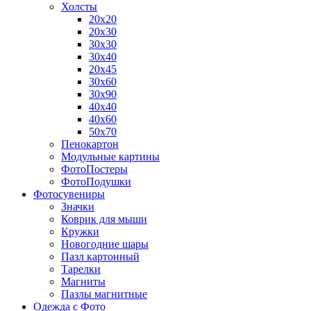
Холсты
20х20
20х30
30х30
30х40
20х45
30х60
30х90
40х40
40х60
50х70
Пенокартон
Модульные картины
ФотоПостеры
ФотоПодушки
Фотоcувениры
Значки
Коврик для мыши
Кружки
Новогодние шары
Пазл картонный
Тарелки
Магниты
Пазлы магнитные
Одежда с Фото