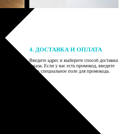
4. ДОСТАВКА И ОПЛАТА
той. После
Введите адрес и выберите способ доставки
 на email с
заказа. Если у вас есть промокод, введите
вим заказ
его в специальное поле для промокода.
мером для