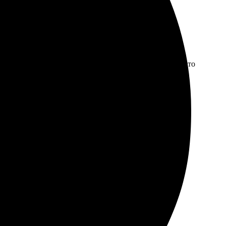
удобный, легко выбрать формат и макет. Загружали фото
ольствием будем заказывать еще!
 сайт, выбрал оформление. Рад, что получилось так
ывать еще. Рекомендую друзьям, отличное качество!