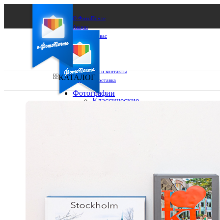
О ФотоПочте
Акции
Сделаем за вас
Бизнесу
FAQ
Франшиза
Поддержка и контакты
КАТАЛОГ
Оплата и доставка
Фотографии
Классические
фото
Ваш город:
10х10
10х15
Ваш регион доставки
13х18
15х15
Выберите из списка:
15х20
20х20
20х30
30х30
30х40
А4
Фото
в