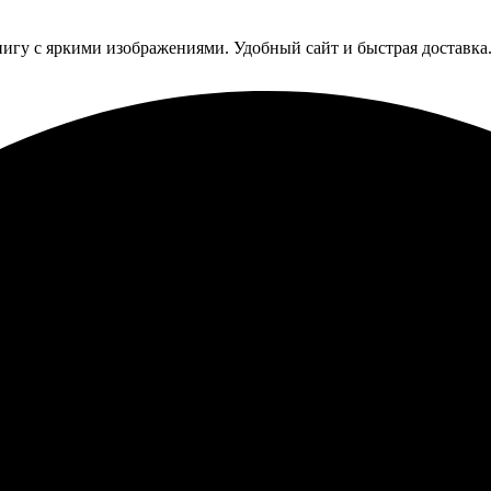
гу с яркими изображениями. Удобный сайт и быстрая доставка
ошло быстро и удобно. Интерфейс понятный, макеты просты в и
ственно. Понравилось, что просто загрузила фото, а дальше — ни