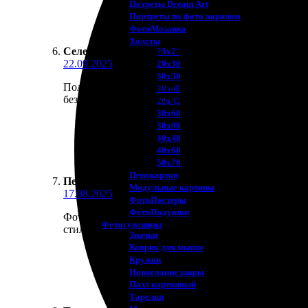
Потреты Dream Art
Портреты по фото акрилом
ФотоМозаика
Холсты
Селена Никифорова
:
★
★
★
★
★
20х20
22.09.2025
20х30
30х30
Пользовались услугами фотопечати и остались дово
30х40
без проблем, качество изображений порадовало. До
20х45
30х60
30х90
40х40
40х60
50х70
Пенокартон
Петр
:
★
★
★
★
★
Модульные картины
17.08.2025
ФотоПостеры
ФотоПодушки
Фотографировались с друзьями летом. Решили заказ
Фотоcувениры
стильно. Получила яркий альбом с классной печат
Значки
Коврик для мыши
Кружки
Новогодние шары
Пазл картонный
Тарелки