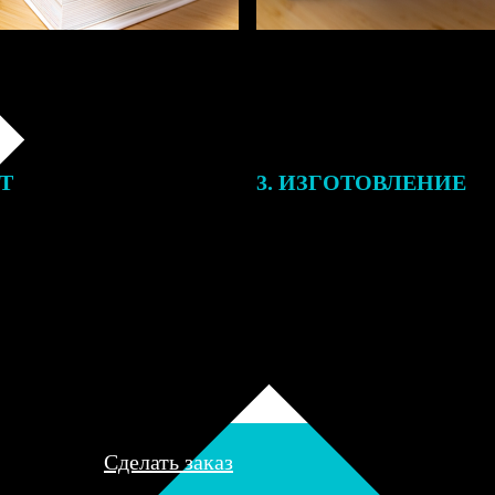
ЕТ
3. ИЗГОТОВЛЕНИЕ
подготовки заказа к печати
Оплатите заказ банковской кар
алисты могут связаться с Вами
оплаты получите подтверждение
му телефону или email для
описанием заказа. Когда отпра
я деталей.
вы получите письмо с трек-но
отслеживания.
Сделать заказ