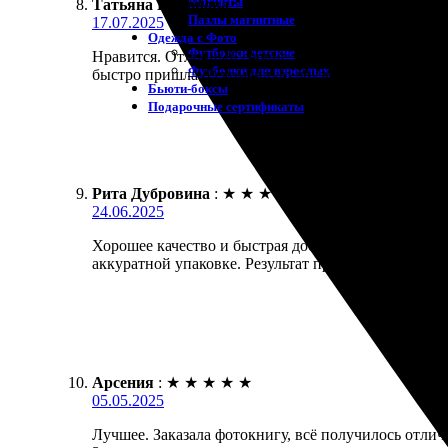
Магниты
Татьяна Горюнова
:
★
★
★
★
★
Пазлы магнитные
17.07.2025
Одежда с Фото
Футболки детские
Нравится. Отличный сервис. Заказала фотокнигу. О
Футболки для взрослых
быстро пришла. Рекомендую друзьям. Вернусь снов
Бьюти-боксы
Подарочные сертификаты
Рита Дубровина
:
★
★
★
★
★
24.06.2025
Хорошее качество и быстрая доставка. Заказала ф
аккуратной упаковке. Результат превзошёл ожидан
Арсения
:
★
★
★
★
★
05.05.2025
Лучшее. Заказала фотокнигу, всё получилось отли