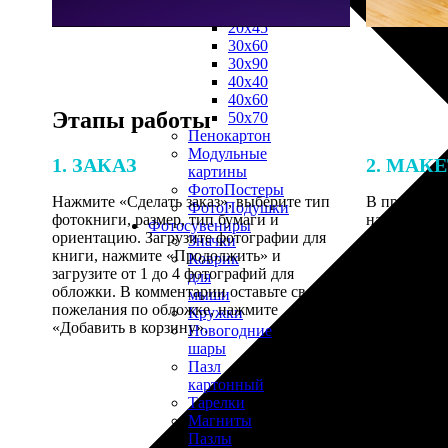
30х40
20х45
30х60
30х90
40х40
40х60
Этапы работы
50х70
Пенокартон
Модульные
1. ЗАКАЗ
2. МАК
картины
ФотоПостеры
Нажмите «Сделать заказ», выберите тип
В процессе 
ФотоПодушки
фотокниги, размер, тип бумаги и
наши специ
Фотоcувениры
ориентацию. Загрузите фотографии для
по указанно
Значки
книги, нажмите «Продолжить» и
согласовани
Коврик
загрузите от 1 до 4 фотографий для
для
обложки. В комментарии оставьте свои
мыши
пожелания по обложке, нажмите
Кружки
«Добавить в корзину».
Новогодние
шары
Пазл
картонный
Тарелки
Магниты
Пазлы