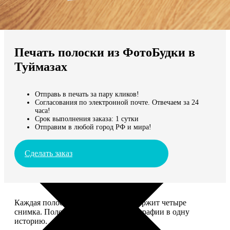
Не нашли Ваш город?
Мы доставляем по всему миру
Печать полоски из ФотоБудки в
Продолжить без города
Туймазах
Отправь в печать за пару кликов!
Согласования по электронной почте. Отвечаем за 24
часа!
Срок выполнения заказа: 1 сутки
Отправим в любой город РФ и мира!
Сделать заказ
Каждая полоска размером 5*20 содержит четыре
снимка. Полоски объединяют фотографии в одну
историю.