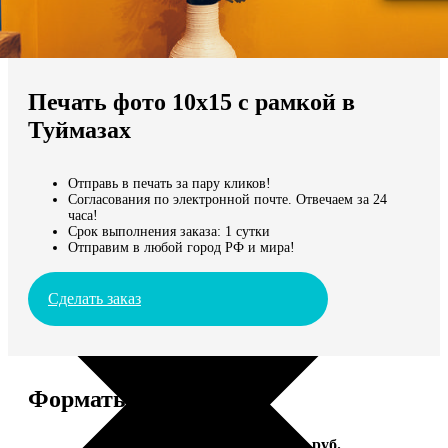
Не нашли Ваш город?
Мы доставляем по всему миру
Печать фото 10х15 с рамкой в
Продолжить без города
Туймазах
Отправь в печать за пару кликов!
Согласования по электронной почте. Отвечаем за 24
часа!
Срок выполнения заказа: 1 сутки
Отправим в любой город РФ и мира!
Сделать заказ
Форматы и цены
Услуга
Цена, руб.