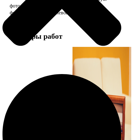
фото 10х15 в деревянной рамке
340
фото 10х15 в алюминиевой рамке
1490
Примеры работ