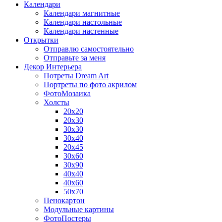
Календари
Календари магнитные
Календари настольные
Календари настенные
Открытки
Отправлю самостоятельно
Отправьте за меня
Декор Интерьера
Потреты Dream Art
Портреты по фото акрилом
ФотоМозаика
Холсты
20х20
20х30
30х30
30х40
20х45
30х60
30х90
40х40
40х60
50х70
Пенокартон
Модульные картины
ФотоПостеры