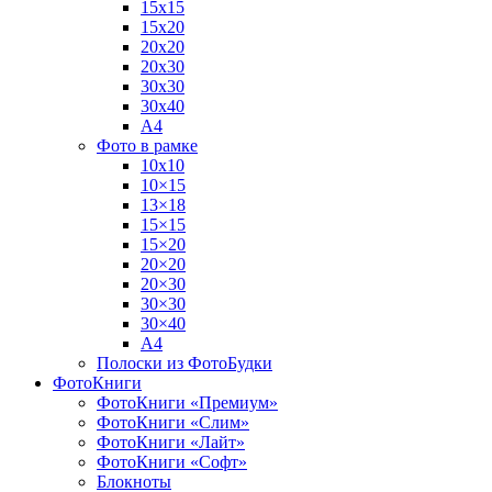
15х15
15х20
20х20
20х30
30х30
30х40
А4
Фото в рамке
10х10
10×15
13×18
15×15
15×20
20×20
20×30
30×30
30×40
A4
Полоски из ФотоБудки
ФотоКниги
ФотоКниги «Премиум»
ФотоКниги «Слим»
ФотоКниги «Лайт»
ФотоКниги «Софт»
Блокноты