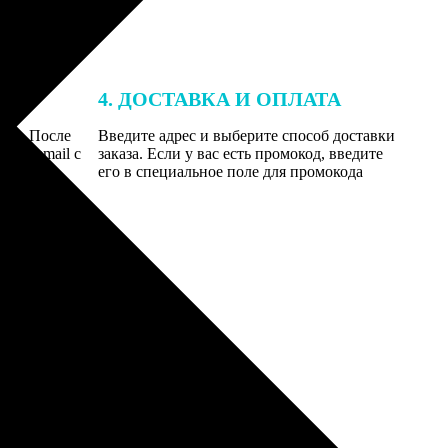
4. ДОСТАВКА И ОПЛАТА
той. После
Введите адрес и выберите способ доставки
 на email с
заказа. Если у вас есть промокод, введите
вим заказ
его в специальное поле для промокода
мером для