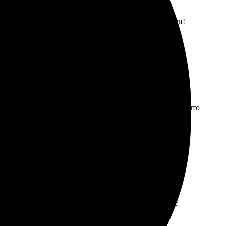
тличное. Рекомендую всем, кто ценит хорошие услуги!
картинки, загрузил, указал параметры. Очень удобно, что
шел такую фирму!
ие! Удобный сайт, легко оформляется заказ. Сервис