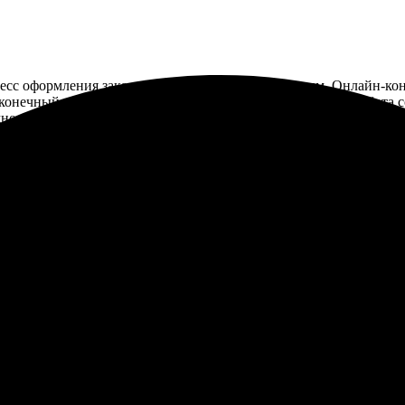
есс оформления заказа оказался простым и быстрым. Онлайн-кон
 конечный результат, что очень порадовало. Оперативная работа
о. Качеством печати осталась довольна, цвета яркие, все четко.
а сайте, легко загрузила изображения. Быстро и качественно под
комендую друзьям!