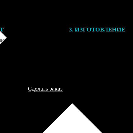
ЕТ
3. ИЗГОТОВЛЕНИЕ
подготовки заказа к печати
Оплатите заказ банковской кар
алисты могут связаться с Вами
оплаты получите подтверждение
му телефону или email для
описанием заказа. Когда отпра
я деталей.
вы получите письмо с трек-но
отслеживания.
Сделать заказ