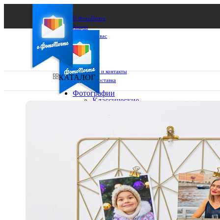
О ФотоПочте
Акции
Сделаем за вас
Бизнесу
FAQ
Франшиза
Поддержка и контакты
КАТАЛОГ
Оплата и доставка
Фотографии
Классические
фото
Ваш город:
10х10
10х15
Ваш регион доставки
13х18
15х15
Выберите из списка:
15х20
20х20
20х30
30х30
30х40
А4
Фото
в