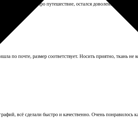
л себе фотокнигу про путешествие, остался доволен. Сам процес
шла по почте, размер соответствует. Носить приятно, ткань не ко
графий, всё сделали быстро и качественно. Очень понравилось к