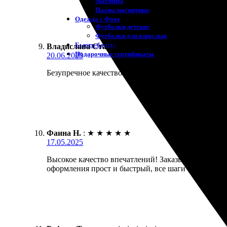
Магниты
Пазлы магнитные
Одежда с Фото
Футболки детские
Футболки для взрослых
Бьюти-боксы
Владислава Старикова
:
★
★
★
★
★
Подарочные сертификаты
20.06.2025
Безупречное качество исполнения. Заказала печать ф
Фаина Н.
:
★
★
★
★
★
17.05.2025
Высокое качество впечатлений! Заказывала печать 
оформления прост и быстрый, все шаги понятны. Д