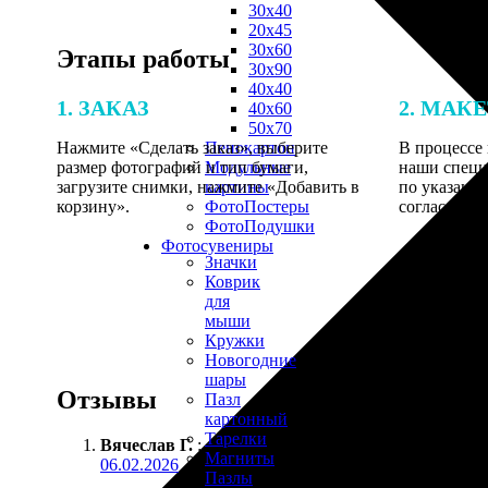
30х40
20х45
30х60
Этапы работы
30х90
40х40
1. ЗАКАЗ
2. МАК
40х60
50х70
Нажмите «Сделать заказ», выберите
В процессе 
Пенокартон
размер фотографий и тип бумаги,
наши специ
Модульные
загрузите снимки, нажмите «Добавить в
по указанно
картины
корзину».
согласовани
ФотоПостеры
ФотоПодушки
Фотоcувениры
Значки
Коврик
для
мыши
Кружки
Новогодние
шары
Отзывы
Пазл
картонный
Тарелки
Вячеслав Г.
:
Магниты
06.02.2026
Пазлы