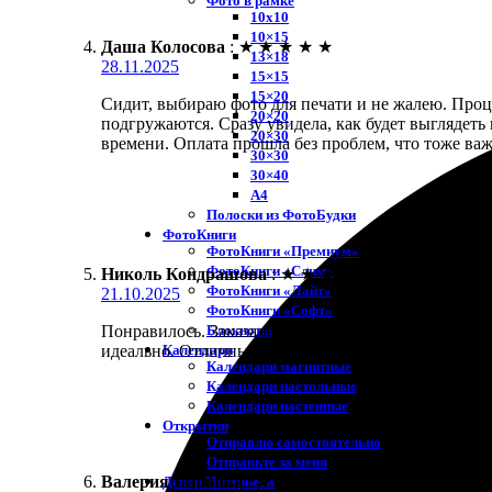
Фото в рамке
10х10
10×15
Даша Колосова
:
★
★
★
★
★
13×18
28.11.2025
15×15
15×20
Сидит, выбираю фото для печати и не жалею. Проц
20×20
подгружаются. Сразу увидела, как будет выглядеть
20×30
времени. Оплата прошла без проблем, что тоже важн
30×30
30×40
A4
Полоски из ФотоБудки
ФотоКниги
ФотоКниги «Премиум»
ФотоКниги «Слим»
Николь Кондрашова
:
★
★
★
★
★
ФотоКниги «Лайт»
21.10.2025
ФотоКниги «Софт»
Блокноты
Понравилось. Заказала печать фото 10х15. Удобно н
Календари
идеально. Отличный сервис и доступные цены. Ре
Календари магнитные
Календари настольные
Календари настенные
Открытки
Отправлю самостоятельно
Отправьте за меня
Валерия Блинова
:
★
★
★
★
★
Декор Интерьера