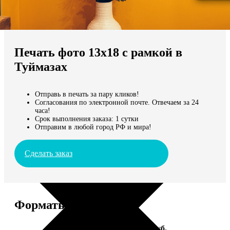
Не нашли Ваш город?
Мы доставляем по всему миру
Печать фото 13х18 с рамкой в
Продолжить без города
Туймазах
Отправь в печать за пару кликов!
Согласования по электронной почте. Отвечаем за 24
часа!
Срок выполнения заказа: 1 сутки
Отправим в любой город РФ и мира!
Сделать заказ
Форматы и цены
Услуга
Цена, руб.