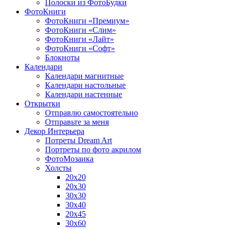
Полоски из ФотоБудки
ФотоКниги
ФотоКниги «Премиум»
ФотоКниги «Слим»
ФотоКниги «Лайт»
ФотоКниги «Софт»
Блокноты
Календари
Календари магнитные
Календари настольные
Календари настенные
Открытки
Отправлю самостоятельно
Отправьте за меня
Декор Интерьера
Потреты Dream Art
Портреты по фото акрилом
ФотоМозаика
Холсты
20х20
20х30
30х30
30х40
20х45
30х60