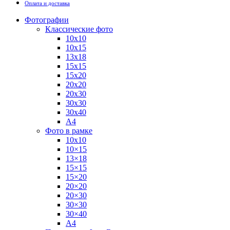
Оплата и доставка
Фотографии
Классические фото
10х10
10х15
13х18
15х15
15х20
20х20
20х30
30х30
30х40
А4
Фото в рамке
10х10
10×15
13×18
15×15
15×20
20×20
20×30
30×30
30×40
A4