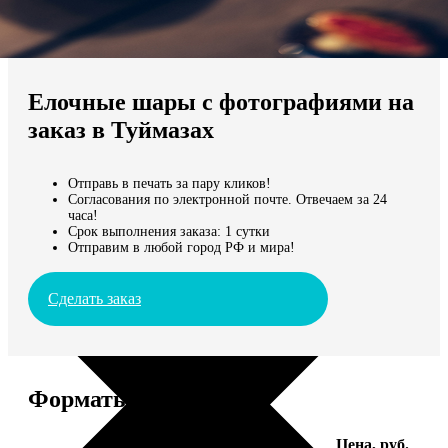
Не нашли Ваш город?
Мы доставляем по всему миру
Елочные шары с фотографиями на
Продолжить без города
заказ в Туймазах
Отправь в печать за пару кликов!
Согласования по электронной почте. Отвечаем за 24
часа!
Срок выполнения заказа: 1 сутки
Отправим в любой город РФ и мира!
Сделать заказ
Форматы и цены
Услуга
Цена, руб.