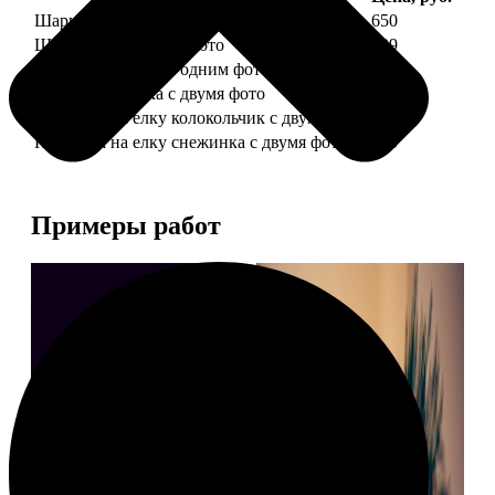
Шарик елочный с 1 фото
650
Шарик елочный с 2 фото
699
Шарик-шкатулка с одним фото
650
Шарик-шкатулка с двумя фото
699
Подвеска на елку колокольчик с двумя фото
590
Подвеска на елку снежинка с двумя фото
590
Примеры работ