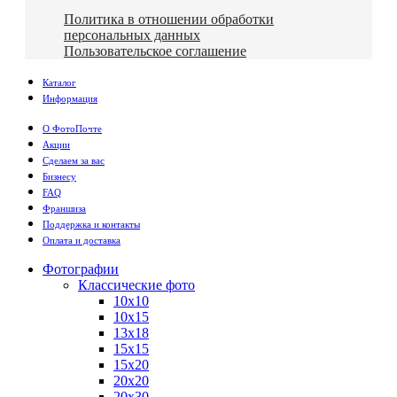
Политика в отношении обработки
персональных данных
Пользовательское соглашение
Каталог
Информация
О ФотоПочте
Акции
Сделаем за вас
Бизнесу
FAQ
Франшиза
Поддержка и контакты
Оплата и доставка
Фотографии
Классические фото
10х10
10х15
13х18
15х15
15х20
20х20
20х30