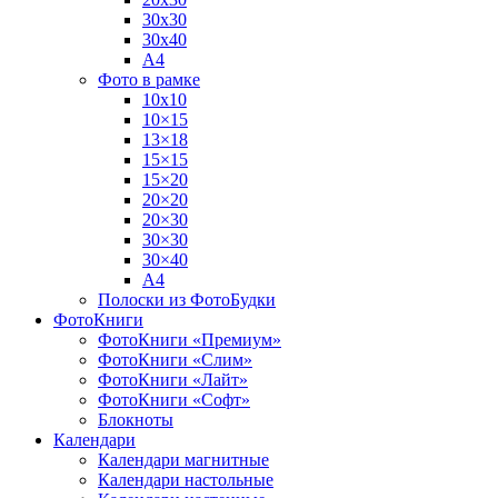
30х30
30х40
А4
Фото в рамке
10х10
10×15
13×18
15×15
15×20
20×20
20×30
30×30
30×40
A4
Полоски из ФотоБудки
ФотоКниги
ФотоКниги «Премиум»
ФотоКниги «Слим»
ФотоКниги «Лайт»
ФотоКниги «Софт»
Блокноты
Календари
Календари магнитные
Календари настольные