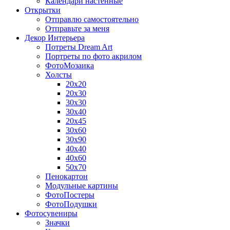
Календари настенные
Открытки
Отправлю самостоятельно
Отправьте за меня
Декор Интерьера
Потреты Dream Art
Портреты по фото акрилом
ФотоМозаика
Холсты
20х20
20х30
30х30
30х40
20х45
30х60
30х90
40х40
40х60
50х70
Пенокартон
Модульные картины
ФотоПостеры
ФотоПодушки
Фотоcувениры
Значки