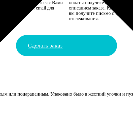
алисты могут связаться с Вами
оплаты получите подтверждение
му телефону или email для
описанием заказа. Когда отпра
я деталей.
вы получите письмо с трек-но
отслеживания.
Сделать заказ
мятым или поцарапанным. Упаковано было в жесткий уголки и пуз