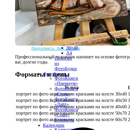
рамке
10х10
10×15
13×18
15×15
15×20
20×20
20×30
Не нашли Ваш город?
Мы доставляем по всему миру
30×30
30×40
Продолжить без города
A4
Профессиональный художник напишет на основе фотограф
Полоски
вас долгие годы.
из
ФотоБудки
Форматы и цены
ФотоКниги
ФотоКниги
«Премиум»
Услуга
ФотоКниги
портрет по фото акриловыми красками на холсте 30х40
«Слим»
ФотоКниги
портрет по фото акриловыми красками на холсте 40х50
«Лайт»
портрет по фото акриловыми красками на холсте 40х60
ФотоКниги
портрет по фото акриловыми красками на холсте 50х70
«Софт»
портрет по фото акриловыми красками на холсте 60х70
Блокноты
Календари
Календари