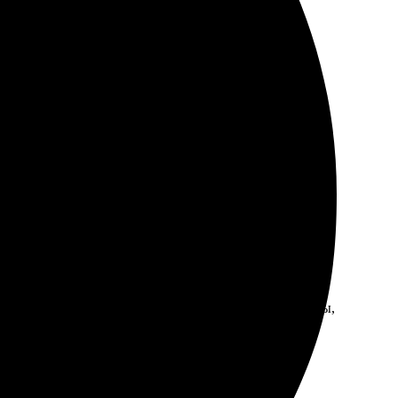
но выполнили заказ. Оформление на сайте простое, а
 прост и понятен: выбрал на сайте нужные параметры,
сыщенные. Теперь украшает стену и радует глаз.