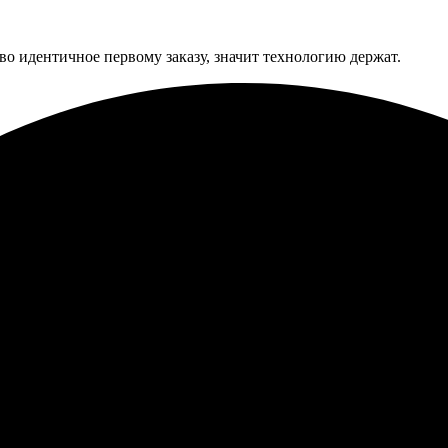
тво идентичное первому заказу, значит технологию держат.
твом. Процесс прост: загрузил фото, выбрал размер и оформлени
куратно упакованным. Рекомендую!
 через сайт, все наглядно и удобно. Получила отличное качество