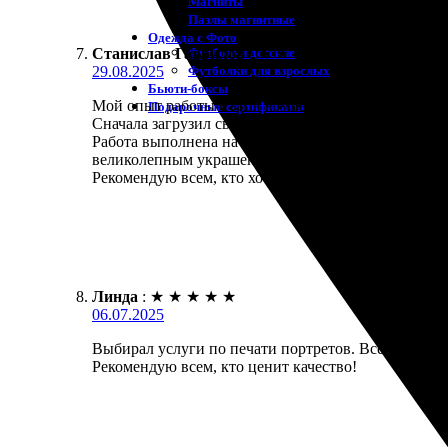
Магниты
Пазлы магнитные
Одежда с Фото
Футболки детские
Станислав Гаврилов
:
★
★
★
★
★
Футболки для взрослых
29.08.2025
Бьюти-боксы
Мой опыт работы с этой компанией оказался замеч
Подарочные сертификаты
Сначала загрузил свои снимки на сайт, выбрал фо
Работа выполнена на высшем уровне: качество печ
великолепным украшением интерьера.
Рекомендую всем, кто хочет запечатлеть свои моме
Линда
:
★
★
★
★
★
06.07.2025
Выбирал услуги по печати портретов. Всё прошло 
Рекомендую всем, кто ценит качество!