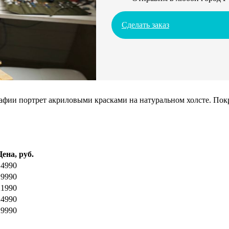
Сделать заказ
ии портрет акриловыми красками на натуральном холсте. Покрое
Цена, руб.
14990
19990
21990
24990
29990