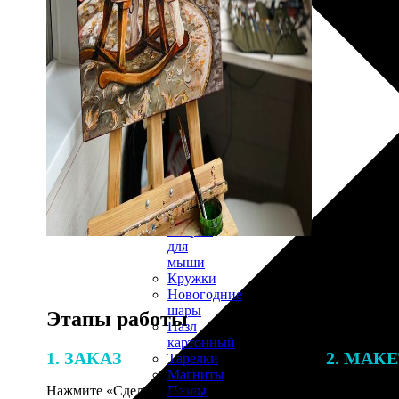
30х40
20х45
30х60
30х90
40х40
40х60
50х70
Пенокартон
Модульные
картины
ФотоПостеры
ФотоПодушки
Фотоcувениры
Значки
Коврик
для
мыши
Кружки
Новогодние
шары
Этапы работы
Пазл
картонный
1. ЗАКАЗ
2. МАК
Тарелки
Магниты
Пазлы
Нажмите «Сделать заказ», выберите
В процессе 