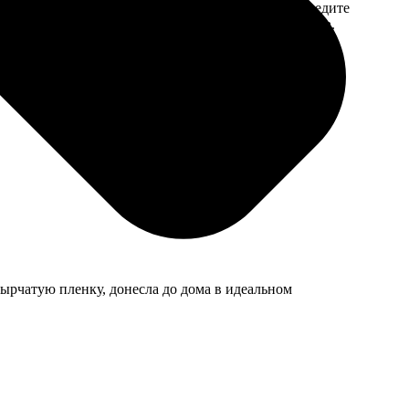
 на email с
заказа. Если у вас есть промокод, введите
вим заказ
его в специальное поле для промокода.
мером для
ырчатую пленку, донесла до дома в идеальном