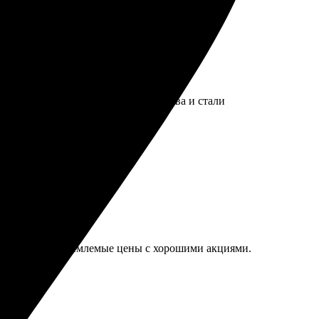
был простым и удобным.
 и уточнил детали.
ак настоящие произведения искусства и стали
дивительное. Приемлемые цены с хорошими акциями.