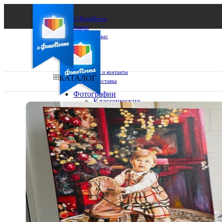
О ФотоПочте
Акции
Сделаем за вас
Бизнесу
FAQ
Франшиза
Поддержка и контакты
КАТАЛОГ
Оплата и доставка
Фотографии
Классические
фото
Ваш город:
10х10
10х15
Ваш регион доставки
13х18
15х15
Выберите из списка:
15х20
20х20
20х30
30х30
30х40
А4
Фото
в