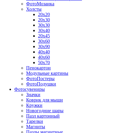
ФотоМозаика
Холсты
20х20
20х30
30х30
30х40
20х45
30х60
30х90
40х40
40х60
50х70
Пенокартон
Модульные картины
ФотоПостеры
ФотоПодушки
Фотоcувениры
Значки
Коврик для мыши
Кружки
Новогодние шары
Пазл картонный
Тарелки
Магниты
Пазлы магнитные