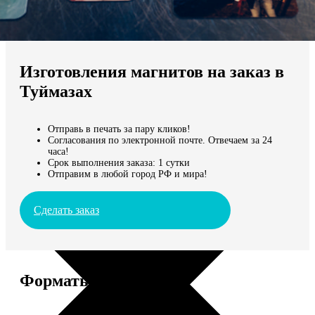
Не нашли Ваш город?
Мы доставляем по всему миру
Изготовления магнитов на заказ в
Продолжить без города
Туймазах
Отправь в печать за пару кликов!
Согласования по электронной почте. Отвечаем за 24
часа!
Срок выполнения заказа: 1 сутки
Отправим в любой город РФ и мира!
Сделать заказ
Форматы и цены
Услуга
Цена, руб.