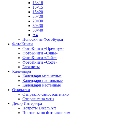
13×18
15×15
15×20
20×20
20×30
30×30
30×40
A4
Полоски из ФотоБудки
ФотоКниги
ФотоКниги «Премиум»
ФотоКниги «Слим»
ФотоКниги «Лайт»
ФотоКниги «Софт»
Блокноты
Календари
Календари магнитные
Календари настольные
Календари настенные
Открытки
Отправлю самостоятельно
Отправьте за меня
Декор Интерьера
Потреты Dream Art
Портреты по фото акрилом