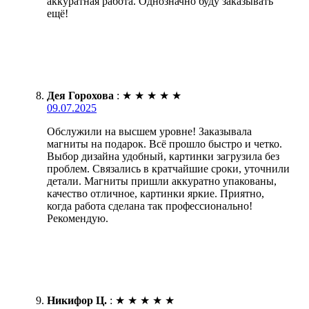
аккуратная работа. Однозначно буду заказывать
ещё!
Дея Горохова
:
★
★
★
★
★
09.07.2025
Обслужили на высшем уровне! Заказывала
магниты на подарок. Всё прошло быстро и четко.
Выбор дизайна удобный, картинки загрузила без
проблем. Связались в кратчайшие сроки, уточнили
детали. Магниты пришли аккуратно упакованы,
качество отличное, картинки яркие. Приятно,
когда работа сделана так профессионально!
Рекомендую.
Никифор Ц.
:
★
★
★
★
★