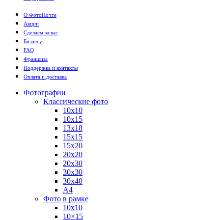
О ФотоПочте
Акции
Сделаем за вас
Бизнесу
FAQ
Франшиза
Поддержка и контакты
Оплата и доставка
Фотографии
Классические фото
10х10
10х15
13х18
15х15
15х20
20х20
20х30
30х30
30х40
А4
Фото в рамке
10х10
10×15