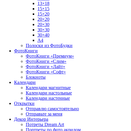
13×18
15×15
15×20
20×20
20×30
30×30
30×40
A4
Полоски из ФотоБудки
ФотоКниги
ФотоКниги «Премиум»
ФотоКниги «Слим»
ФотоКниги «Лайт»
ФотоКниги «Софт»
Блокноты
Календари
Календари магнитные
Календари настольные
Календари настенные
Открытки
Отправлю самостоятельно
Отправьте за меня
Декор Интерьера
Потреты Dream Art
Портреты по фото акрилом