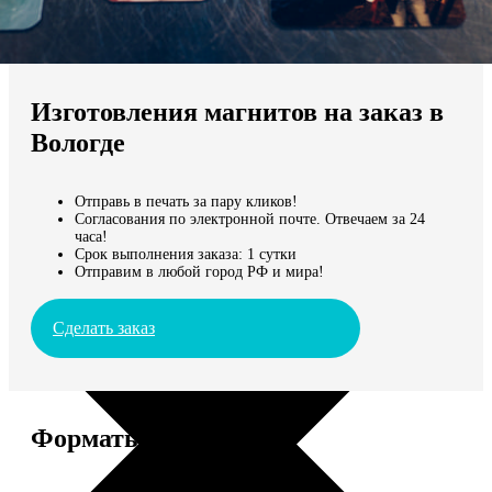
Не нашли Ваш город?
Мы доставляем по всему миру
Изготовления магнитов на заказ в
Продолжить без города
Вологде
Отправь в печать за пару кликов!
Согласования по электронной почте. Отвечаем за 24
часа!
Срок выполнения заказа: 1 сутки
Отправим в любой город РФ и мира!
Сделать заказ
Форматы и цены
Услуга
Цена, руб.