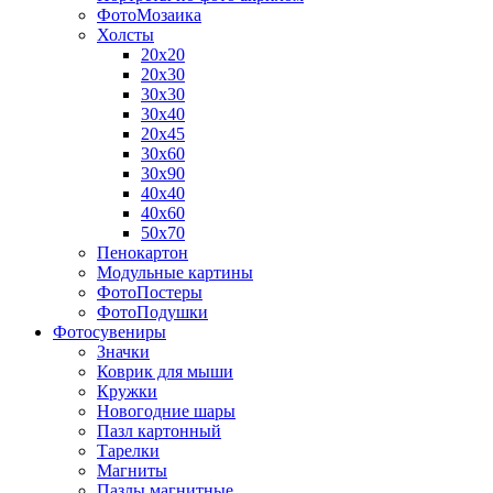
ФотоМозаика
Холсты
20х20
20х30
30х30
30х40
20х45
30х60
30х90
40х40
40х60
50х70
Пенокартон
Модульные картины
ФотоПостеры
ФотоПодушки
Фотоcувениры
Значки
Коврик для мыши
Кружки
Новогодние шары
Пазл картонный
Тарелки
Магниты
Пазлы магнитные