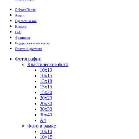
О ФотоПочте
Акции
Сделаем за вас
Бизнесу
FAQ
Франшиза
Поддержка и контакты
Оплата и доставка
Фотографии
Классические фото
10х10
10х15
13х18
15х15
15х20
20х20
20х30
30х30
30х40
А4
Фото в рамке
10х10
10×15