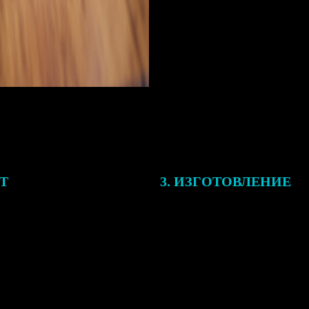
ЕТ
3. ИЗГОТОВЛЕНИЕ
подготовки заказа к печати
Оплатите заказ банковской кар
алисты могут связаться с Вами
оплаты получите подтверждение
му телефону или email для
описанием заказа. Когда отпра
я деталей.
вы получите письмо с трек-но
отслеживания.