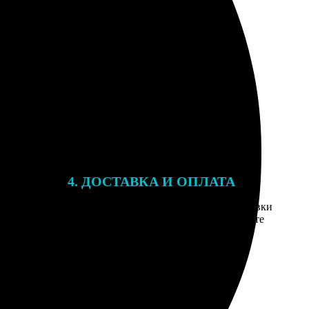
4. ДОСТАВКА И ОПЛАТА
той. После
Введите адрес и выберите способ доставки
 на email с
заказа. Если у вас есть промокод, введите
вим заказ
его в специальное поле для промокода.
мером для