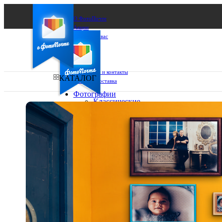
О ФотоПочте
Акции
Сделаем за вас
Бизнесу
FAQ
Франшиза
Поддержка и контакты
КАТАЛОГ
Оплата и доставка
Фотографии
Классические
фото
Ваш город:
10х10
10х15
Ваш регион доставки
13х18
15х15
Выберите из списка:
15х20
20х20
20х30
30х30
30х40
А4
Фото
в