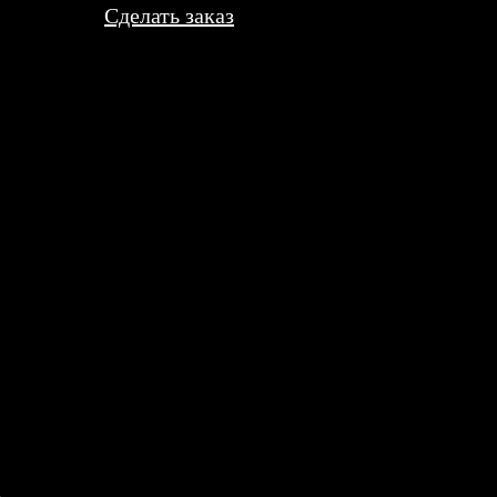
Сделать заказ
вышли милые и яркие. Курьер привез быстро, все целые. Только 
на холсте. Дизайнер прислала три варианта, я выбрала лучший.