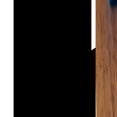
Фото в рамке
10х10
10×15
13×18
15×15
15×20
20×20
20×30
30×30
30×40
A4
Полоски из ФотоБудки
ФотоКниги
ФотоКниги «Премиум»
ФотоКниги «Слим»
ФотоКниги «Лайт»
ФотоКниги «Софт»
Блокноты
Календари
Календари магнитные
Календари настольные
Календари настенные
Открытки
Отправлю самостоятельно
Отправьте за меня
Декор Интерьера