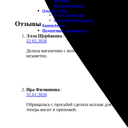
Магниты
Пазлы магнитные
Одежда с Фото
Футболки детские
Футболки для взрослых
Отзывы
Бьюти-боксы
Подарочные сертификаты
Элла Щербакова
:
22.02.2026
Делала магнитики с котиком для коллег по работе, 
незаметно.
Ира Филиппова
:
31.01.2026
Обращалась с просьбой сделать коллаж для печати 
теперь висит в прихожей.