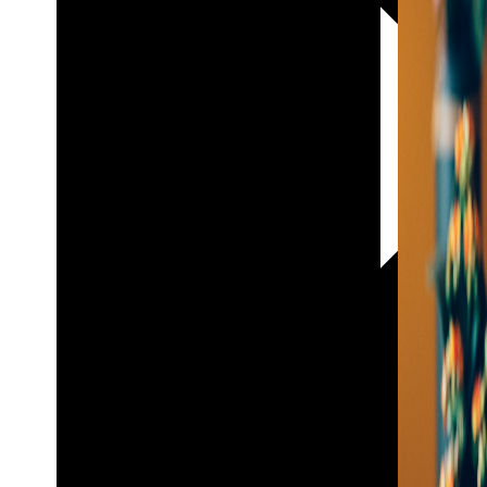
30х40
20х45
30х60
30х90
40х40
40х60
50х70
Пенокартон
Модульные
картины
ФотоПостеры
ФотоПодушки
Фотоcувениры
Значки
Коврик
для
мыши
Кружки
Новогодние
шары
Пазл
картонный
Тарелки
Магниты
Пазлы