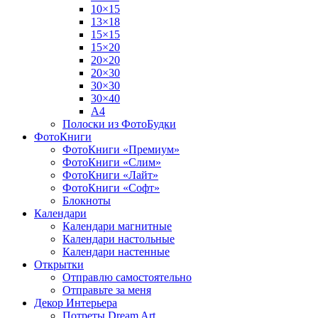
10×15
13×18
15×15
15×20
20×20
20×30
30×30
30×40
A4
Полоски из ФотоБудки
ФотоКниги
ФотоКниги «Премиум»
ФотоКниги «Слим»
ФотоКниги «Лайт»
ФотоКниги «Софт»
Блокноты
Календари
Календари магнитные
Календари настольные
Календари настенные
Открытки
Отправлю самостоятельно
Отправьте за меня
Декор Интерьера
Потреты Dream Art