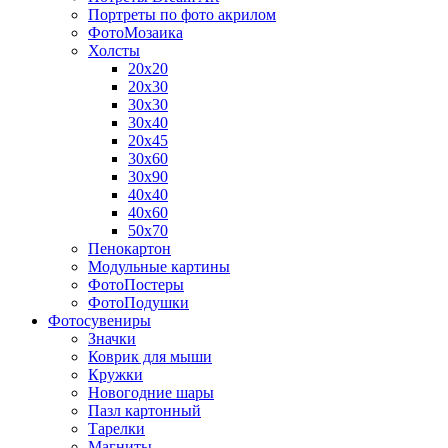
Портреты по фото акрилом
ФотоМозаика
Холсты
20х20
20х30
30х30
30х40
20х45
30х60
30х90
40х40
40х60
50х70
Пенокартон
Модульные картины
ФотоПостеры
ФотоПодушки
Фотоcувениры
Значки
Коврик для мыши
Кружки
Новогодние шары
Пазл картонный
Тарелки
Магниты