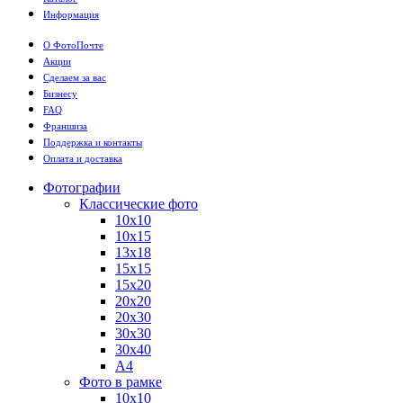
Информация
О ФотоПочте
Акции
Сделаем за вас
Бизнесу
FAQ
Франшиза
Поддержка и контакты
Оплата и доставка
Фотографии
Классические фото
10х10
10х15
13х18
15х15
15х20
20х20
20х30
30х30
30х40
А4
Фото в рамке
10х10