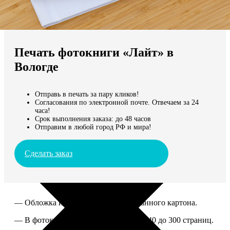
Не нашли Ваш город?
Мы доставляем по всему миру
Печать фотокниги «Лайт» в
Продолжить без города
Вологде
Отправь в печать за пару кликов!
Согласования по электронной почте. Отвечаем за 24
часа!
Срок выполнения заказа: до 48 часов
Отправим в любой город РФ и мира!
Сделать заказ
— Обложка из твердого ламинированного картона.
— В фотокниге можно разместить от 40 до 300 страниц.