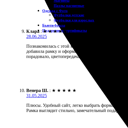
Магниты
Пазлы магнитные
Одежда с Фото
Футболки детские
Футболки для взрослых
Бьюти-боксы
Подарочные сертификаты
Клара
:
★
★
★
★
★
28.06.2025
Познакомилась с этой компанией и осталась впечат
добавила рамку и оформила заказ. Всю информацию 
порадовало, цветопередача отличная, рамка выгляд
Венера Ш.
:
★
★
★
★
★
31.05.2025
Плюсы. Удобный сайт, легко выбрать формат. Заказа
Рамка выглядит стильно, замечательный подарок. О