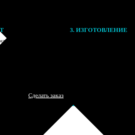
ЕТ
3. ИЗГОТОВЛЕНИЕ
ления заказа с вами свяжется
Все заказы выполняются в теч
лист, для обсуждения деталей
рабочего дня, после чего пере
ле согласования и
курьеру для доставки либо отп
я заказа по телефону и
пункт выдачи для самовывоза.
редоплаты мы приступим к его
..
Сделать заказ