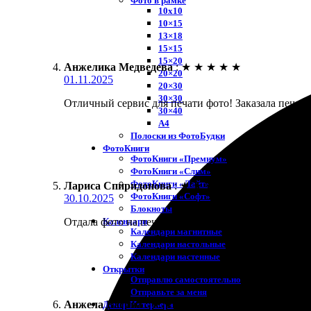
Фото в рамке
10х10
10×15
13×18
15×15
15×20
Анжелика Медведева
:
★
★
★
★
★
20×20
01.11.2025
20×30
30×30
Отличный сервис для печати фото! Заказала печать
30×40
A4
Полоски из ФотоБудки
ФотоКниги
ФотоКниги «Премиум»
ФотоКниги «Слим»
ФотоКниги «Лайт»
Лариса Спиридонова
:
★
★
★
★
★
ФотоКниги «Софт»
30.10.2025
Блокноты
Календари
Отдала фото на печать в рамке. Все сделали быстро
Календари магнитные
Календари настольные
Календари настенные
Открытки
Отправлю самостоятельно
Отправьте за меня
Анжела Вагина
:
★
★
★
★
★
Декор Интерьера