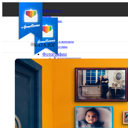
О ФотоПочте
Акции
Сделаем за вас
Бизнесу
FAQ
Франшиза
Поддержка и контакты
КАТАЛОГ
Оплата и доставка
Фотографии
Классические
фото
Ваш город:
10х10
10х15
Ваш регион доставки
13х18
15х15
Выберите из списка:
15х20
20х20
20х30
30х30
30х40
А4
Фото
в