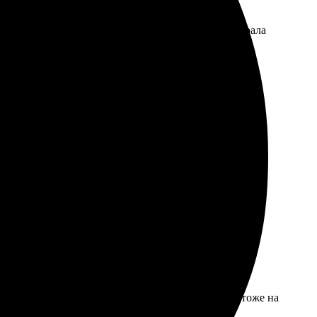
. Оплатила через сайт, и в течение пару дней забрала
 удобный интерфейс на сайте и быстрая доставка. Всё
чество печати, цвета яркие и насыщенные. Рамка тоже на