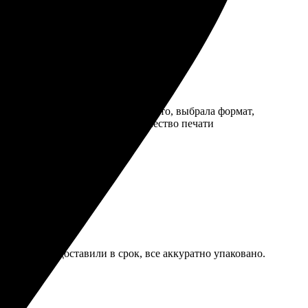
 простым и удобным: загрузила фото, выбрала формат,
стро, упаковка безупречная. Качество печати
ем уровне.
вета яркие. Доставили в срок, все аккуратно упаковано.