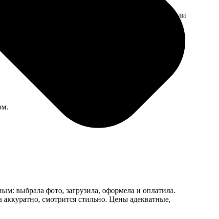
ая, свет и фон правильные, в паспортном столе приняли
ом.
ным: выбрала фото, загрузила, оформела и оплатила.
а аккуратно, смотрится стильно. Цены адекватные,