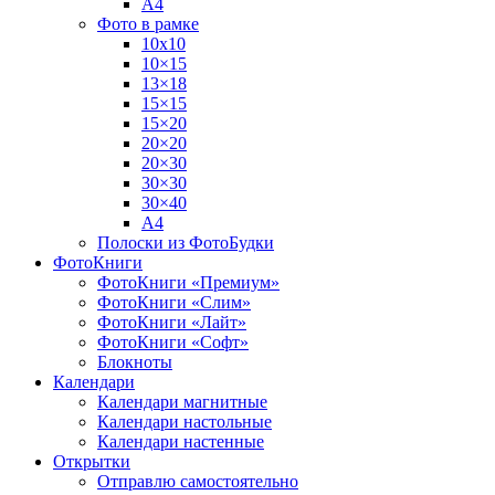
А4
Фото в рамке
10х10
10×15
13×18
15×15
15×20
20×20
20×30
30×30
30×40
A4
Полоски из ФотоБудки
ФотоКниги
ФотоКниги «Премиум»
ФотоКниги «Слим»
ФотоКниги «Лайт»
ФотоКниги «Софт»
Блокноты
Календари
Календари магнитные
Календари настольные
Календари настенные
Открытки
Отправлю самостоятельно