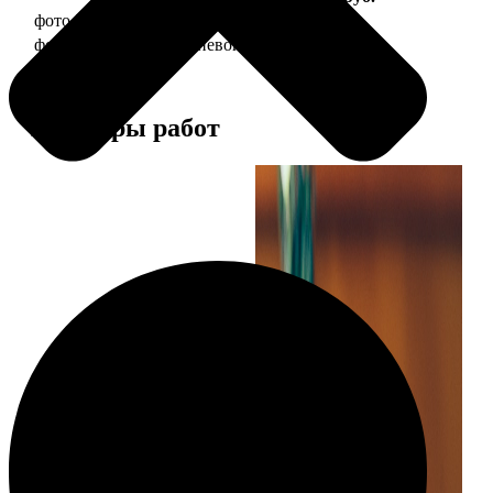
фото 30х40 в деревянной рамке
1490
фото 30х40 в алюминиевой рамке
2990
Примеры работ