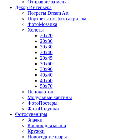
Отправьте за меня
Декор Интерьера
Потреты Dream Art
Портреты по фото акрилом
ФотоМозаика
Холсты
20х20
20х30
30х30
30х40
20х45
30х60
30х90
40х40
40х60
50х70
Пенокартон
Модульные картины
ФотоПостеры
ФотоПодушки
Фотоcувениры
Значки
Коврик для мыши
Кружки
Новогодние шары