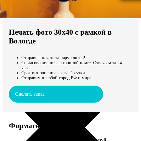
Не нашли Ваш город?
Мы доставляем по всему миру
Печать фото 30х40 с рамкой в
Продолжить без города
Вологде
Отправь в печать за пару кликов!
Согласования по электронной почте. Отвечаем за 24
часа!
Срок выполнения заказа: 1 сутки
Отправим в любой город РФ и мира!
Сделать заказ
Форматы и цены
Услуга
Цена, руб.