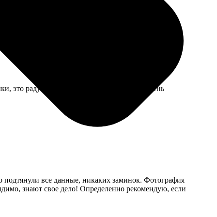
 Переделали без вопросов, но время потерял.
ки, это радует. Но ручка показалась мне не очень
о подтянули все данные, никаких заминок. Фотография
видимо, знают свое дело! Определенно рекомендую, если