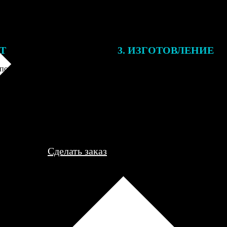
ЕТ
3. ИЗГОТОВЛЕНИЕ
подготовки заказа к печати
Оплатите заказ банковской кар
алисты могут связаться с Вами
оплаты получите подтверждение
му телефону или email для
описанием заказа. Когда отпра
я деталей.
вы получите письмо с трек-но
отслеживания.
Сделать заказ