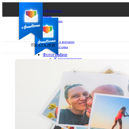
О ФотоПочте
Акции
Сделаем за вас
Бизнесу
FAQ
Франшиза
Поддержка и контакты
КАТАЛОГ
Оплата и доставка
Фотографии
Классические
фото
Ваш город:
10х10
10х15
Ваш регион доставки
13х18
15х15
Выберите из списка:
15х20
20х20
20х30
30х30
30х40
А4
Фото
в