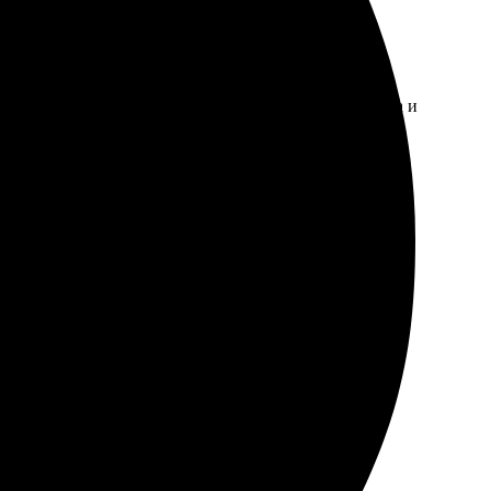
уитивно понятный, быстро загрузила изображение.
 яркие цвета и четкость. Удовольствие от результата и
тво отличное, цветопередача — супер. Доставили
друзьям!