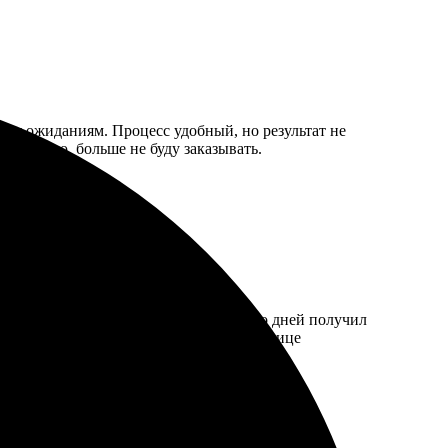
вует ожиданиям. Процесс удобный, но результат не
а. Думаю, больше не буду заказывать.
размер, загрузил файл. Через несколько дней получил
тивно отвечали на вопросы. Улыбка на лице