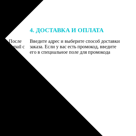
4. ДОСТАВКА И ОПЛАТА
той. После
Введите адрес и выберите способ доставки
 на email с
заказа. Если у вас есть промокод, введите
вим заказ
его в специальное поле для промокода
мером для