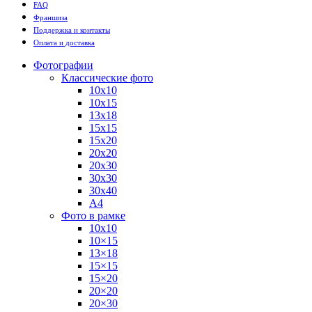
FAQ
Франшиза
Поддержка и контакты
Оплата и доставка
Фотографии
Классические фото
10х10
10х15
13х18
15х15
15х20
20х20
20х30
30х30
30х40
А4
Фото в рамке
10х10
10×15
13×18
15×15
15×20
20×20
20×30