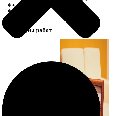
фото 20х30 в деревянной рамке
990
фото 20х30 в алюминиевой рамке
2490
Примеры работ