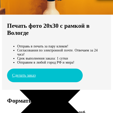
Не нашли Ваш город?
Мы доставляем по всему миру
Печать фото 20х30 с рамкой в
Продолжить без города
Вологде
Отправь в печать за пару кликов!
Согласования по электронной почте. Отвечаем за 24
часа!
Срок выполнения заказа: 1 сутки
Отправим в любой город РФ и мира!
Сделать заказ
Форматы и цены
Услуга
Цена, руб.