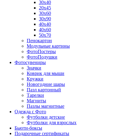
30х40
20х45
30х60
30х90
40х40
40х60
50х70
Пенокартон
Модульные картины
ФотоПостеры
ФотоПодушки
Фотоcувениры
Значки
Коврик для мыши
Кружки
Новогодние шары
Пазл картонный
Тарелки
Магниты
Пазлы магнитные
Одежда с Фото
Футболки детские
Футболки для взрослых
Бьюти-боксы
Подарочные сертификаты