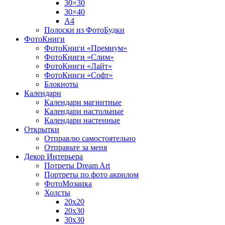
30×30
30×40
A4
Полоски из ФотоБудки
ФотоКниги
ФотоКниги «Премиум»
ФотоКниги «Слим»
ФотоКниги «Лайт»
ФотоКниги «Софт»
Блокноты
Календари
Календари магнитные
Календари настольные
Календари настенные
Открытки
Отправлю самостоятельно
Отправьте за меня
Декор Интерьера
Потреты Dream Art
Портреты по фото акрилом
ФотоМозаика
Холсты
20х20
20х30
30х30