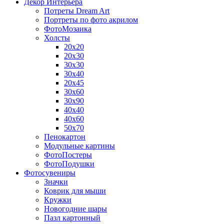
Декор Интерьера
Потреты Dream Art
Портреты по фото акрилом
ФотоМозаика
Холсты
20х20
20х30
30х30
30х40
20х45
30х60
30х90
40х40
40х60
50х70
Пенокартон
Модульные картины
ФотоПостеры
ФотоПодушки
Фотоcувениры
Значки
Коврик для мыши
Кружки
Новогодние шары
Пазл картонный