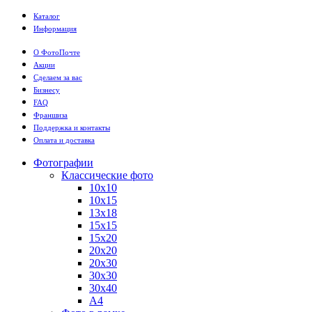
Каталог
Информация
О ФотоПочте
Акции
Сделаем за вас
Бизнесу
FAQ
Франшиза
Поддержка и контакты
Оплата и доставка
Фотографии
Классические фото
10х10
10х15
13х18
15х15
15х20
20х20
20х30
30х30
30х40
А4