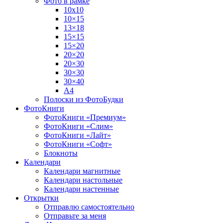
Фото в рамке
10х10
10×15
13×18
15×15
15×20
20×20
20×30
30×30
30×40
A4
Полоски из ФотоБудки
ФотоКниги
ФотоКниги «Премиум»
ФотоКниги «Слим»
ФотоКниги «Лайт»
ФотоКниги «Софт»
Блокноты
Календари
Календари магнитные
Календари настольные
Календари настенные
Открытки
Отправлю самостоятельно
Отправьте за меня