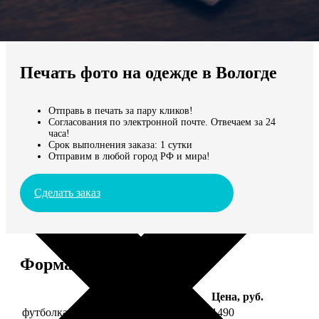
Не нашли Ваш город?
Мы доставляем по всему миру
Печать фото на одежде в Вологде
Продолжить без города
Отправь в печать за пару кликов!
Согласования по электронной почте. Отвечаем за 24
часа!
Срок выполнения заказа: 1 сутки
Отправим в любой город РФ и мира!
Сделать заказ
Форматы и цены
Услуга
Цена, руб.
футболка детская с фото рост 118 см
1490