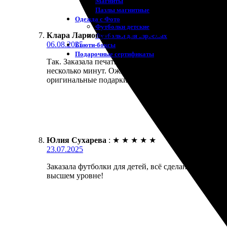
Магниты
Пазлы магнитные
Одежда с Фото
Футболки детские
Клара Ларионова
:
★
★
★
★
★
Футболки для взрослых
06.08.2025
Бьюти-боксы
Подарочные сертификаты
Так. Заказала печать на футболках для детей. Очен
несколько минут. Ожидала не долго, доставка при
оригинальные подарки. Буду заказывать еще!
Юлия Сухарева
:
★
★
★
★
★
23.07.2025
Заказала футболки для детей, всё сделано быстро и
высшем уровне!