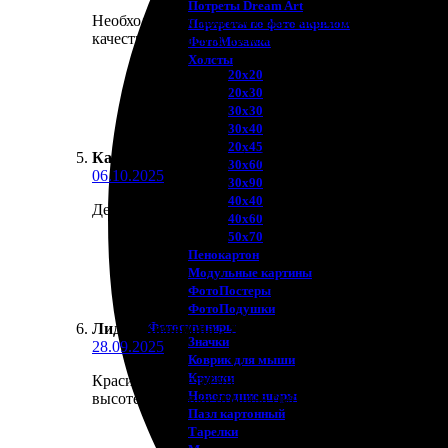
Потреты Dream Art
Необходимо оставить отзыв. Заказала печать футбо
Портреты по фото акрилом
качество на высоте. Рекомендую всем!
ФотоМозаика
Холсты
20х20
20х30
30х30
30х40
20х45
Кай Панов
:
★
★
★
★
★
30х60
06.10.2025
30х90
40х40
Девочки. Заказывал печать на футболках для детск
40х60
50х70
Пенокартон
Модульные картины
ФотоПостеры
ФотоПодушки
Фотоcувениры
Лидия Комарова
:
★
★
★
★
★
Значки
28.09.2025
Коврик для мыши
Кружки
Красиво, качественно и удобно! Заказала печать н
Новогодние шары
высоте. Доставка пришла быстрее, чем ожидала. Реб
Пазл картонный
Тарелки