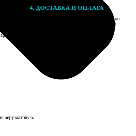
4. ДОСТАВКА И ОПЛАТА
той. После
Введите адрес и выберите способ доставки
 на email с
заказа. Если у вас есть промокод, введите
вим заказ
его в специальное поле для промокода.
мером для
 выберу матовую.