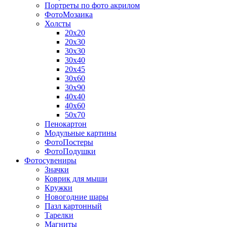
Портреты по фото акрилом
ФотоМозаика
Холсты
20х20
20х30
30х30
30х40
20х45
30х60
30х90
40х40
40х60
50х70
Пенокартон
Модульные картины
ФотоПостеры
ФотоПодушки
Фотоcувениры
Значки
Коврик для мыши
Кружки
Новогодние шары
Пазл картонный
Тарелки
Магниты