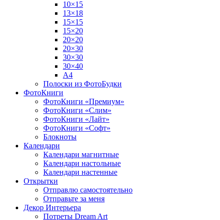
10×15
13×18
15×15
15×20
20×20
20×30
30×30
30×40
A4
Полоски из ФотоБудки
ФотоКниги
ФотоКниги «Премиум»
ФотоКниги «Слим»
ФотоКниги «Лайт»
ФотоКниги «Софт»
Блокноты
Календари
Календари магнитные
Календари настольные
Календари настенные
Открытки
Отправлю самостоятельно
Отправьте за меня
Декор Интерьера
Потреты Dream Art