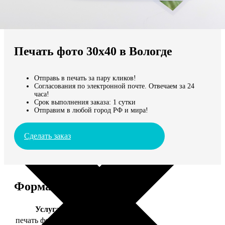
Не нашли Ваш город?
Мы доставляем по всему миру
Печать фото 30х40 в Вологде
Продолжить без города
Отправь в печать за пару кликов!
Согласования по электронной почте. Отвечаем за 24
часа!
Срок выполнения заказа: 1 сутки
Отправим в любой город РФ и мира!
Сделать заказ
Форматы и цены
Услуга
Цена, руб.
печать фото 30х40
199