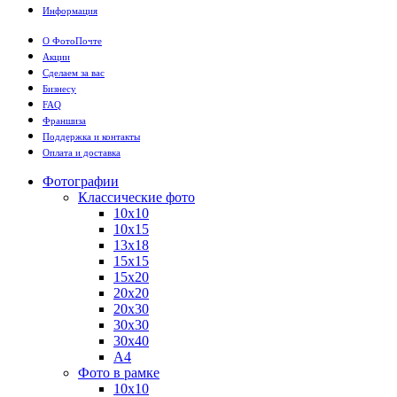
Информация
О ФотоПочте
Акции
Сделаем за вас
Бизнесу
FAQ
Франшиза
Поддержка и контакты
Оплата и доставка
Фотографии
Классические фото
10х10
10х15
13х18
15х15
15х20
20х20
20х30
30х30
30х40
А4
Фото в рамке
10х10