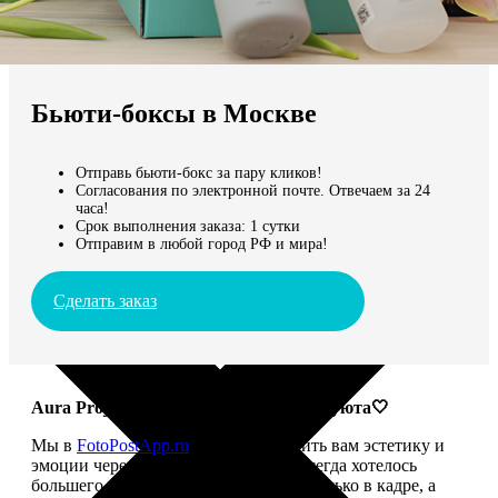
Не нашли Ваш город?
Мы доставляем по всему миру
Бьюти-боксы в Москве
Продолжить без города
Отправь бьюти-бокс за пару кликов!
Согласования по электронной почте. Отвечаем за 24
часа!
Срок выполнения заказа: 1 сутки
Отправим в любой город РФ и мира!
Сделать заказ
Aura Project: твой ритуал красоты и уюта🤍
Мы в
FotoPostApp.ru
привыкли дарить вам эстетику и
эмоции через фотографии. Но нам всегда хотелось
большего — чтобы красота жила не только в кадре, а