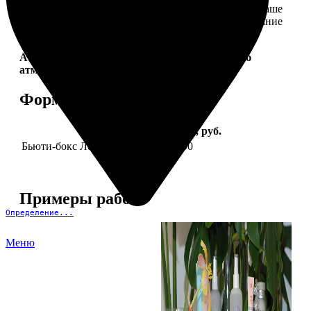
себе. Это коллекция продуктов, которые создадут ваше
идеальное настроение и подчеркнут природное сияние
— как снаружи, так и изнутри.
Aura Project by
FotoPostApp.ru
— создай свою
атмосферу!
Форматы и цены
Услуга
Цена, руб.
Бьюти-бокс Леди Mail "Весна"
2590
Примеры работ
Определение...
Меню