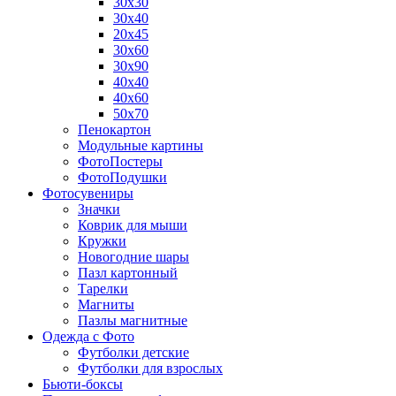
30х30
30х40
20х45
30х60
30х90
40х40
40х60
50х70
Пенокартон
Модульные картины
ФотоПостеры
ФотоПодушки
Фотоcувениры
Значки
Коврик для мыши
Кружки
Новогодние шары
Пазл картонный
Тарелки
Магниты
Пазлы магнитные
Одежда с Фото
Футболки детские
Футболки для взрослых
Бьюти-боксы