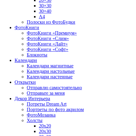
20×30
30×30
30×40
A4
Полоски из ФотоБудки
ФотоКниги
ФотоКниги «Премиум»
ФотоКниги «Слим»
ФотоКниги «Лайт»
ФотоКниги «Софт»
Блокноты
Календари
Календари магнитные
Календари настольные
Календари настенные
Открытки
Отправлю самостоятельно
Отправьте за меня
Декор Интерьера
Потреты Dream Art
Портреты по фото акрилом
ФотоМозаика
Холсты
20х20
20х30