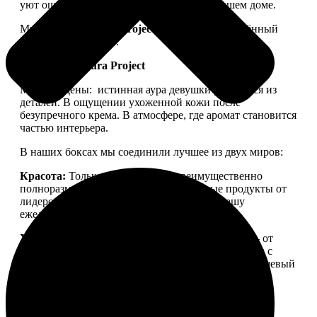
уют ощущался не только в ленте, но и в вашем доме.
Мы запускаем
Aura Project
— проект, посвящённый
осознанной красоте.
Философия Aura Project
Мы убеждены:
истинная аура девушки рождается из
деталей. В ощущении ухоженной кожи после
безупречного крема. В атмосфере, где аромат становится
частью интерьера.
В наших боксах мы соединили лучшее из двух миров:
Красота:
Только качественная, преимущественно
полноразмерная косметика. Проверенные продукты от
лидеров бьюти-рынка, которые войдут в вашу
ежедневную рутину.
Уют:
Детали для дома, создающие настроение — от
свечей для медитации до арома-капсул для стирки с
уникальной парфюмерной молекулой. Тонкий нишевый
аромат, ощущение тепла и пространства, в которое
хочется возвращаться.
Aura Project
— это
персональный ритуал заботы о