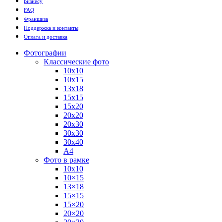
Бизнесу
FAQ
Франшиза
Поддержка и контакты
Оплата и доставка
Фотографии
Классические фото
10х10
10х15
13х18
15х15
15х20
20х20
20х30
30х30
30х40
А4
Фото в рамке
10х10
10×15
13×18
15×15
15×20
20×20