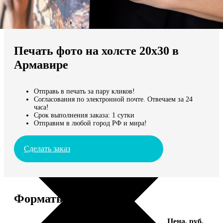
Не нашли Ваш город?
Мы доставляем по всему миру
Печать фото на холсте 20х30 в
Продолжить без города
Армавире
Отправь в печать за пару кликов!
Согласования по электронной почте. Отвечаем за 24
часа!
Срок выполнения заказа: 1 сутки
Отправим в любой город РФ и мира!
Сделать заказ
Форматы и цены
Услуга
Цена, руб.