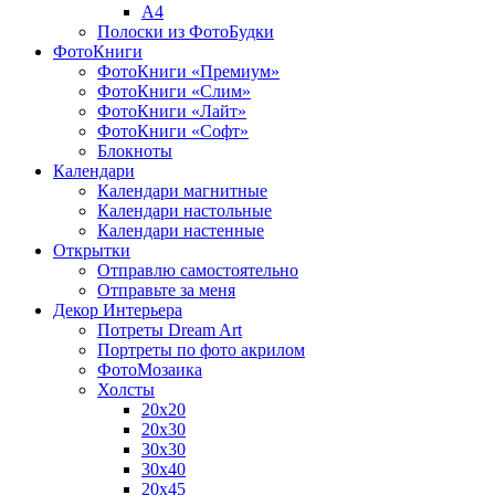
A4
Полоски из ФотоБудки
ФотоКниги
ФотоКниги «Премиум»
ФотоКниги «Слим»
ФотоКниги «Лайт»
ФотоКниги «Софт»
Блокноты
Календари
Календари магнитные
Календари настольные
Календари настенные
Открытки
Отправлю самостоятельно
Отправьте за меня
Декор Интерьера
Потреты Dream Art
Портреты по фото акрилом
ФотоМозаика
Холсты
20х20
20х30
30х30
30х40
20х45