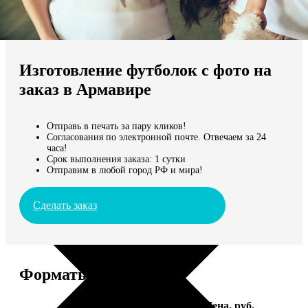
Не нашли Ваш город?
Мы доставляем по всему миру
Изготовление футболок с фото на
Продолжить без города
заказ в Армавире
Отправь в печать за пару кликов!
Согласования по электронной почте. Отвечаем за 24
часа!
Срок выполнения заказа: 1 сутки
Отправим в любой город РФ и мира!
Сделать заказ
Форматы и цены
Услуга
Цена, руб.