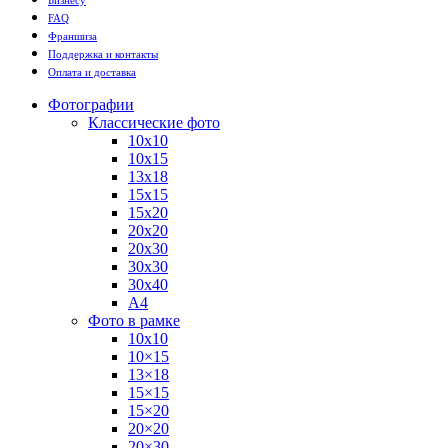
FAQ
Франшиза
Поддержка и контакты
Оплата и доставка
Фотографии
Классические фото
10х10
10х15
13х18
15х15
15х20
20х20
20х30
30х30
30х40
А4
Фото в рамке
10х10
10×15
13×18
15×15
15×20
20×20
20×30