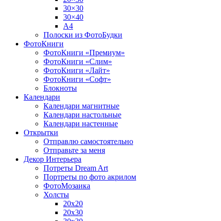
30×30
30×40
A4
Полоски из ФотоБудки
ФотоКниги
ФотоКниги «Премиум»
ФотоКниги «Слим»
ФотоКниги «Лайт»
ФотоКниги «Софт»
Блокноты
Календари
Календари магнитные
Календари настольные
Календари настенные
Открытки
Отправлю самостоятельно
Отправьте за меня
Декор Интерьера
Потреты Dream Art
Портреты по фото акрилом
ФотоМозаика
Холсты
20х20
20х30