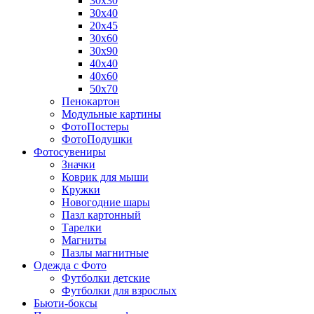
30х30
30х40
20х45
30х60
30х90
40х40
40х60
50х70
Пенокартон
Модульные картины
ФотоПостеры
ФотоПодушки
Фотоcувениры
Значки
Коврик для мыши
Кружки
Новогодние шары
Пазл картонный
Тарелки
Магниты
Пазлы магнитные
Одежда с Фото
Футболки детские
Футболки для взрослых
Бьюти-боксы