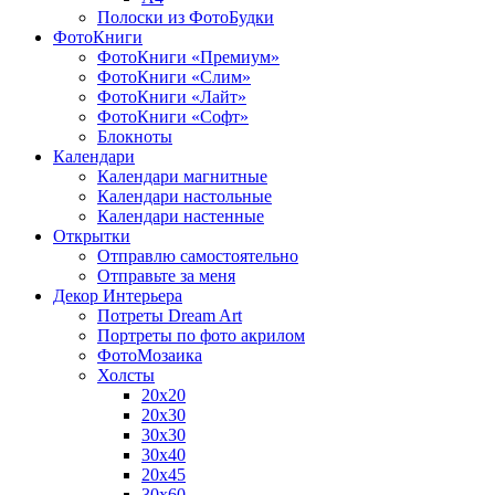
Полоски из ФотоБудки
ФотоКниги
ФотоКниги «Премиум»
ФотоКниги «Слим»
ФотоКниги «Лайт»
ФотоКниги «Софт»
Блокноты
Календари
Календари магнитные
Календари настольные
Календари настенные
Открытки
Отправлю самостоятельно
Отправьте за меня
Декор Интерьера
Потреты Dream Art
Портреты по фото акрилом
ФотоМозаика
Холсты
20х20
20х30
30х30
30х40
20х45
30х60