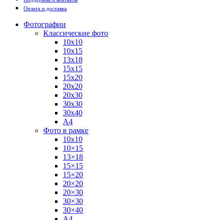
Оплата и доставка
Фотографии
Классические фото
10х10
10х15
13х18
15х15
15х20
20х20
20х30
30х30
30х40
А4
Фото в рамке
10х10
10×15
13×18
15×15
15×20
20×20
20×30
30×30
30×40
A4