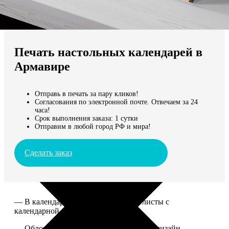
Не нашли Ваш город?
Мы доставляем по всему миру
Печать настольных календарей в
Продолжить без города
Армавире
Отправь в печать за пару кликов!
Согласования по электронной почте. Отвечаем за 24
часа!
Срок выполнения заказа: 1 сутки
Отправим в любой город РФ и мира!
Сделать заказ
— В календаре 13 листов: обложка+листы с
календарной сеткой.
— Обложка для календаря стандартная, дизайн