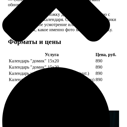
обновляем каждый год.
— В кружочек на обложку добавляем фотографию с
одной из страниц календаря. Снимок наши сотрудники
выбирают на свое усмотрение или пишите в
комментариях, какое именно фото хотите на обложку.
Форматы и цены
Услуга
Цена, руб.
Календарь "домик" 15х20
890
Календарь "домик" 15х20
890
Календарь настольный А5 210х148 (мат.)
890
Календарь настольный А5 210х148 (глянец)
890
Примеры работ