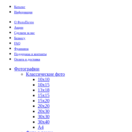
Каталог
Информация
О ФотоПочте
Акции
Сделаем за вас
Бизнесу
FAQ
Франшиза
Поддержка и контакты
Оплата и доставка
Фотографии
Классические фото
10х10
10х15
13х18
15х15
15х20
20х20
20х30
30х30
30х40
А4