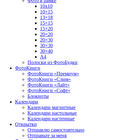
Фото в рамке
10х10
10×15
13×18
15×15
15×20
20×20
20×30
30×30
30×40
A4
Полоски из ФотоБудки
ФотоКниги
ФотоКниги «Премиум»
ФотоКниги «Слим»
ФотоКниги «Лайт»
ФотоКниги «Софт»
Блокноты
Календари
Календари магнитные
Календари настольные
Календари настенные
Открытки
Отправлю самостоятельно
Отправьте за меня