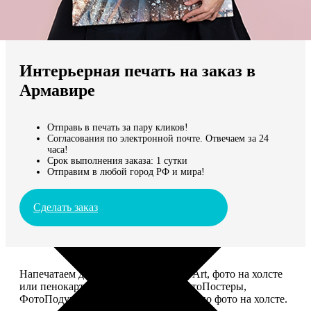
Не нашли Ваш город?
Мы доставляем по всему миру
Интерьерная печать на заказ в
Продолжить без города
Армавире
Отправь в печать за пару кликов!
Согласования по электронной почте. Отвечаем за 24
часа!
Срок выполнения заказа: 1 сутки
Отправим в любой город РФ и мира!
Сделать заказ
Напечатаем для вас картины Dream-Art, фото на холсте
или пенокартоне, ФотоМозаику, ФотоПостеры,
ФотоПодушки или напишем портрет по фото на холсте.