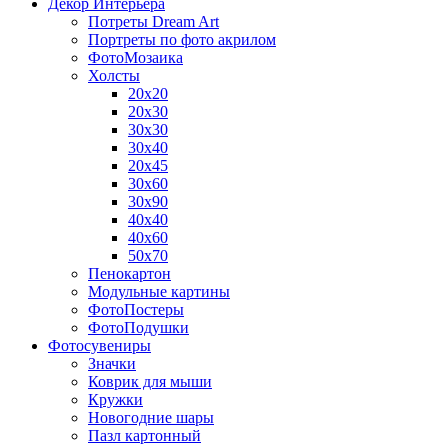
Декор Интерьера
Потреты Dream Art
Портреты по фото акрилом
ФотоМозаика
Холсты
20х20
20х30
30х30
30х40
20х45
30х60
30х90
40х40
40х60
50х70
Пенокартон
Модульные картины
ФотоПостеры
ФотоПодушки
Фотоcувениры
Значки
Коврик для мыши
Кружки
Новогодние шары
Пазл картонный