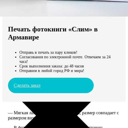
Не нашли Ваш город?
Мы доставляем по всему миру
Печать фотокниги «Слим» в
Продолжить без города
Армавире
Отправь в печать за пару кликов!
Согласования по электронной почте. Отвечаем за 24
часа!
Срок выполнения заказа: до 48 часов
Отправим в любой город РФ и мира!
Сделать заказ
— Мягкая ламинированная обложка, размер совпадает с
размером внутреннего блока.
— В фотокниге может быть от 10 до 50 страниц.