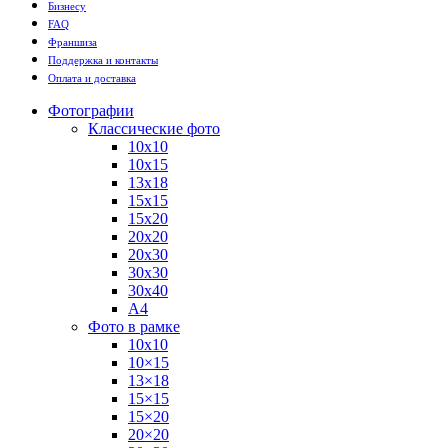
Бизнесу
FAQ
Франшиза
Поддержка и контакты
Оплата и доставка
Фотографии
Классические фото
10х10
10х15
13х18
15х15
15х20
20х20
20х30
30х30
30х40
А4
Фото в рамке
10х10
10×15
13×18
15×15
15×20
20×20