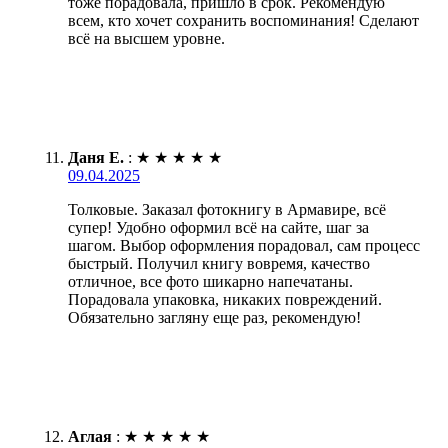
тоже порадовала, пришло в срок. Рекомендую
всем, кто хочет сохранить воспоминания! Сделают
всё на высшем уровне.
Даня Е.
:
★
★
★
★
★
09.04.2025
Толковые. Заказал фотокнигу в Армавире, всё
супер! Удобно оформил всё на сайте, шаг за
шагом. Выбор оформления порадовал, сам процесс
быстрый. Получил книгу вовремя, качество
отличное, все фото шикарно напечатаны.
Порадовала упаковка, никаких повреждений.
Обязательно загляну еще раз, рекомендую!
Аглая
:
★
★
★
★
★