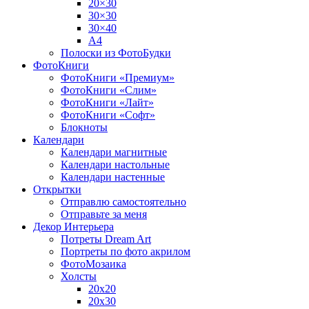
20×30
30×30
30×40
A4
Полоски из ФотоБудки
ФотоКниги
ФотоКниги «Премиум»
ФотоКниги «Слим»
ФотоКниги «Лайт»
ФотоКниги «Софт»
Блокноты
Календари
Календари магнитные
Календари настольные
Календари настенные
Открытки
Отправлю самостоятельно
Отправьте за меня
Декор Интерьера
Потреты Dream Art
Портреты по фото акрилом
ФотоМозаика
Холсты
20х20
20х30