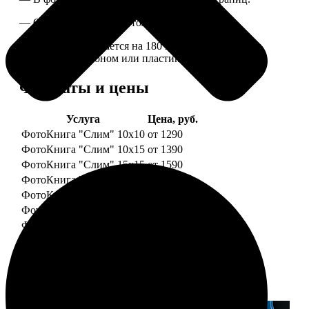
— Страницы плотные, толщина 1 мм.
— Книга раскрывается на 180 градусов, развороты
укреплены картоном или пластиком.
Форматы и цены
Услуга
Цена, руб.
ФотоКнига "Слим" 10x10
от 1290
ФотоКнига "Слим" 10x15
от 1390
ФотоКнига "Слим" 15x15
от 1590
ФотоКнига "Слим" 15x20
от 1890
ФотоКнига "Слим" 20x20
от 1990
ФотоКнига "Слим" 20x30
от 2490
ФотоКнига "Слим" 25x25
от 2990
Примеры работ