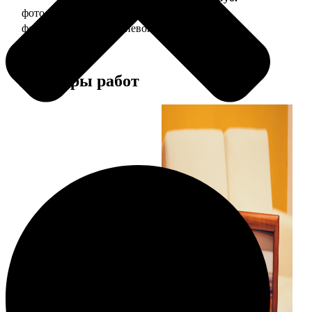
фото 10х15 в деревянной рамке
340
фото 10х15 в алюминиевой рамке
1490
Примеры работ