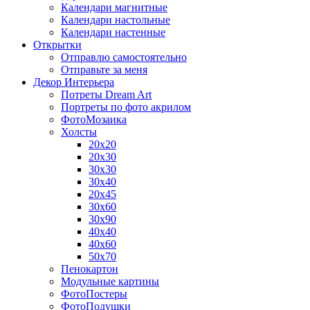
Календари магнитные
Календари настольные
Календари настенные
Открытки
Отправлю самостоятельно
Отправьте за меня
Декор Интерьера
Потреты Dream Art
Портреты по фото акрилом
ФотоМозаика
Холсты
20х20
20х30
30х30
30х40
20х45
30х60
30х90
40х40
40х60
50х70
Пенокартон
Модульные картины
ФотоПостеры
ФотоПодушки