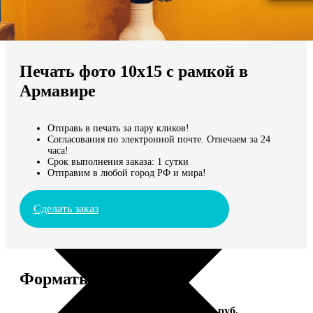
Не нашли Ваш город?
Мы доставляем по всему миру
Печать фото 10х15 с рамкой в
Продолжить без города
Армавире
Отправь в печать за пару кликов!
Согласования по электронной почте. Отвечаем за 24
часа!
Срок выполнения заказа: 1 сутки
Отправим в любой город РФ и мира!
Сделать заказ
Форматы и цены
Услуга
Цена, руб.