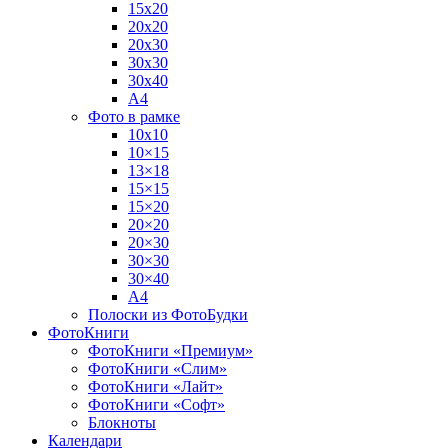
15х20
20х20
20х30
30х30
30х40
А4
Фото в рамке
10х10
10×15
13×18
15×15
15×20
20×20
20×30
30×30
30×40
A4
Полоски из ФотоБудки
ФотоКниги
ФотоКниги «Премиум»
ФотоКниги «Слим»
ФотоКниги «Лайт»
ФотоКниги «Софт»
Блокноты
Календари