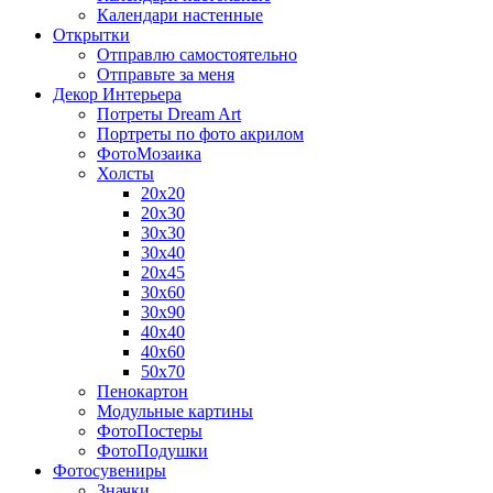
Календари настенные
Открытки
Отправлю самостоятельно
Отправьте за меня
Декор Интерьера
Потреты Dream Art
Портреты по фото акрилом
ФотоМозаика
Холсты
20х20
20х30
30х30
30х40
20х45
30х60
30х90
40х40
40х60
50х70
Пенокартон
Модульные картины
ФотоПостеры
ФотоПодушки
Фотоcувениры
Значки