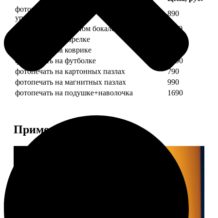
фотопечать на кружке + подарочная
890
упаковка
фотопечать на пивном бокале
1190
фотопечать на тарелке
1190
фотопечать на коврике
690
фотопечать на футболке
1490
фотопечать на картонных пазлах
790
фотопечать на магнитных пазлах
990
фотопечать на подушке+наволочка
1690
Примеры работ