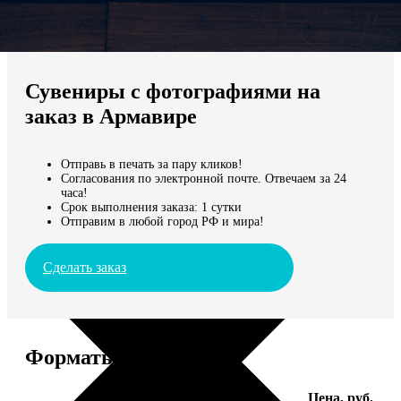
Не нашли Ваш город?
Мы доставляем по всему миру
Сувениры с фотографиями на
Продолжить без города
заказ в Армавире
Отправь в печать за пару кликов!
Согласования по электронной почте. Отвечаем за 24
часа!
Срок выполнения заказа: 1 сутки
Отправим в любой город РФ и мира!
Сделать заказ
Форматы и цены
Услуга
Цена, руб.