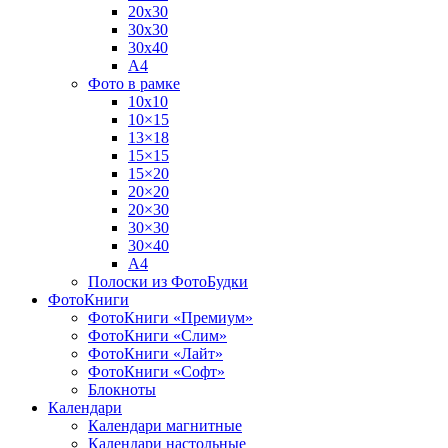
20х30
30х30
30х40
А4
Фото в рамке
10х10
10×15
13×18
15×15
15×20
20×20
20×30
30×30
30×40
A4
Полоски из ФотоБудки
ФотоКниги
ФотоКниги «Премиум»
ФотоКниги «Слим»
ФотоКниги «Лайт»
ФотоКниги «Софт»
Блокноты
Календари
Календари магнитные
Календари настольные