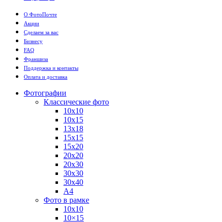
О ФотоПочте
Акции
Сделаем за вас
Бизнесу
FAQ
Франшиза
Поддержка и контакты
Оплата и доставка
Фотографии
Классические фото
10х10
10х15
13х18
15х15
15х20
20х20
20х30
30х30
30х40
А4
Фото в рамке
10х10
10×15