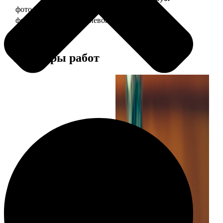
фото 30х40 в деревянной рамке
1490
фото 30х40 в алюминиевой рамке
2990
Примеры работ