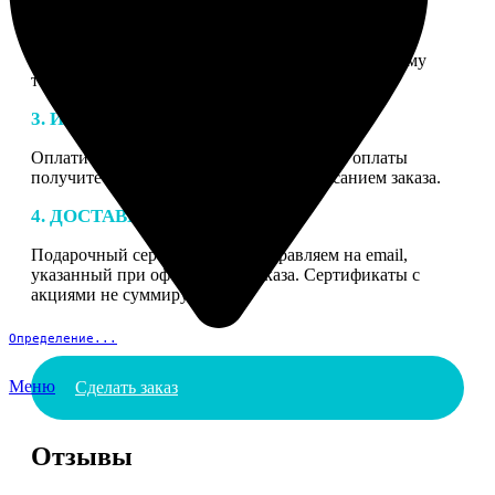
2. МАКЕТ
В процессе подготовки заказа к печати наши
специалисты могут связаться с Вами по указанному
телефону или email для согласования деталей.
3. ИЗГОТОВЛЕНИЕ
Оплатите заказ банковской картой. После оплаты
получите подтверждение на email с описанием заказа.
4. ДОСТАВКА И ОПЛАТА
Подарочный сертификат мы отправляем на email,
указанный при оформлении заказа. Сертификаты с
акциями не суммируются.
Определение...
Меню
Сделать заказ
Отзывы