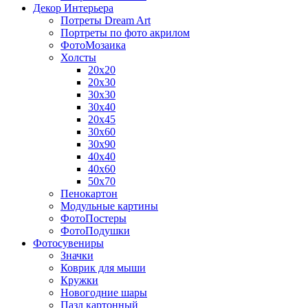
Декор Интерьера
Потреты Dream Art
Портреты по фото акрилом
ФотоМозаика
Холсты
20х20
20х30
30х30
30х40
20х45
30х60
30х90
40х40
40х60
50х70
Пенокартон
Модульные картины
ФотоПостеры
ФотоПодушки
Фотоcувениры
Значки
Коврик для мыши
Кружки
Новогодние шары
Пазл картонный