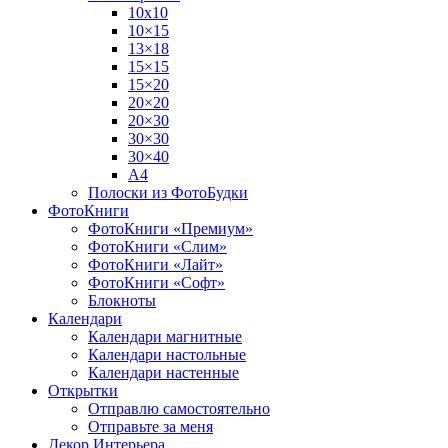
10х10
10×15
13×18
15×15
15×20
20×20
20×30
30×30
30×40
A4
Полоски из ФотоБудки
ФотоКниги
ФотоКниги «Премиум»
ФотоКниги «Слим»
ФотоКниги «Лайт»
ФотоКниги «Софт»
Блокноты
Календари
Календари магнитные
Календари настольные
Календари настенные
Открытки
Отправлю самостоятельно
Отправьте за меня
Декор Интерьера