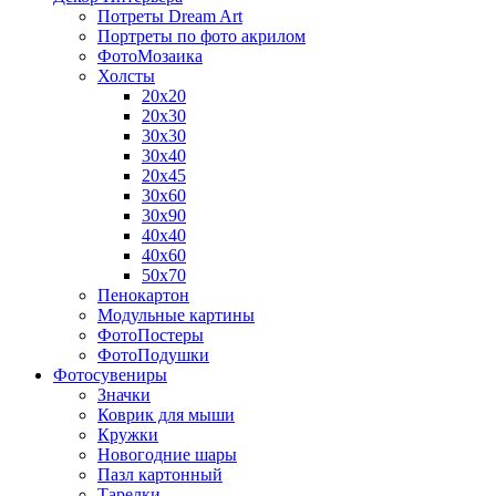
Потреты Dream Art
Портреты по фото акрилом
ФотоМозаика
Холсты
20х20
20х30
30х30
30х40
20х45
30х60
30х90
40х40
40х60
50х70
Пенокартон
Модульные картины
ФотоПостеры
ФотоПодушки
Фотоcувениры
Значки
Коврик для мыши
Кружки
Новогодние шары
Пазл картонный
Тарелки