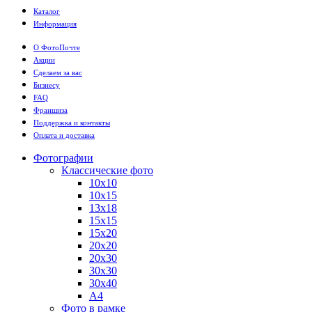
Каталог
Информация
О ФотоПочте
Акции
Сделаем за вас
Бизнесу
FAQ
Франшиза
Поддержка и контакты
Оплата и доставка
Фотографии
Классические фото
10х10
10х15
13х18
15х15
15х20
20х20
20х30
30х30
30х40
А4
Фото в рамке