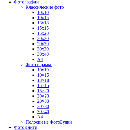
Фотографии
Классические фото
10х10
10х15
13х18
15х15
15х20
20х20
20х30
30х30
30х40
А4
Фото в рамке
10х10
10×15
13×18
15×15
15×20
20×20
20×30
30×30
30×40
A4
Полоски из ФотоБудки
ФотоКниги