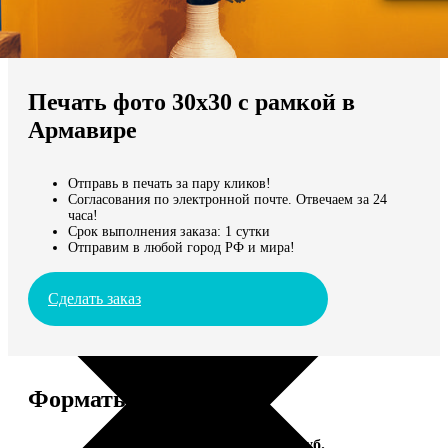
Не нашли Ваш город?
Мы доставляем по всему миру
Печать фото 30х30 с рамкой в
Продолжить без города
Армавире
Отправь в печать за пару кликов!
Согласования по электронной почте. Отвечаем за 24
часа!
Срок выполнения заказа: 1 сутки
Отправим в любой город РФ и мира!
Сделать заказ
Форматы и цены
Услуга
Цена, руб.