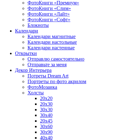
ФотоКниги «Премиум»
ФотоКниги «Слим»
ФотоКниги «Лайт»
ФотоКниги «Софт»
Блокноты
Календари
Календари магнитные
Календари настольные
Календари настенные
Открытки
Отправлю самостоятельно
Отправьте за меня
Декор Интерьера
Потреты Dream Art
Портреты по фото акрилом
ФотоМозаика
Холсты
20х20
20х30
30х30
30х40
20х45
30х60
30х90
40х40