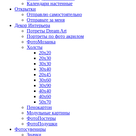
Календари настенные
Открытки
Отправлю самостоятельно
Отправьте за меня
Декор Интерьера
Потреты Dream Art
Портреты по фото акрилом
ФотоМозаика
Холсты
20х20
20х30
30х30
30х40
20х45
30х60
30х90
40х40
40х60
50х70
Пенокартон
Модульные картины
ФотоПостеры
ФотоПодушки
Фотоcувениры
Значки