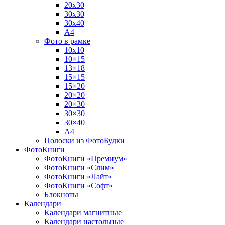
20х30
30х30
30х40
А4
Фото в рамке
10х10
10×15
13×18
15×15
15×20
20×20
20×30
30×30
30×40
A4
Полоски из ФотоБудки
ФотоКниги
ФотоКниги «Премиум»
ФотоКниги «Слим»
ФотоКниги «Лайт»
ФотоКниги «Софт»
Блокноты
Календари
Календари магнитные
Календари настольные