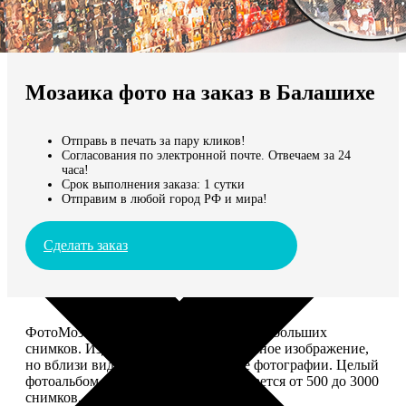
Не нашли Ваш город?
Мы доставляем по всему миру
Мозаика фото на заказ в Балашихе
Продолжить без города
Отправь в печать за пару кликов!
Согласования по электронной почте. Отвечаем за 24
часа!
Срок выполнения заказа: 1 сутки
Отправим в любой город РФ и мира!
Сделать заказ
ФотоМозаика – это картина из сотен небольших
снимков. Издалека смотрится как единое изображение,
но вблизи видно, что это отдельные фотографии. Целый
фотоальбом в одной картине: помещается от 500 до 3000
снимков.