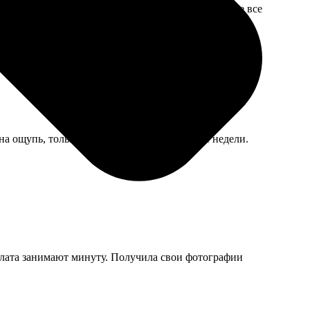
блемы с логистикой, извинились. Получила в итоге все
 на ощупь, только ждать пришлось почти две недели.
оплата занимают минуту. Получила свои фотографии