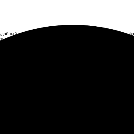
добный интерфейс. Зашла на сайт, выбрала размер, загрузила фо
я, упаковка хорошая. Фото выглядят отлично, цвета насыщенные.
фото, все сделали быстро и аккуратно. Персонал вежливый, всегд