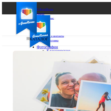
О ФотоПочте
Акции
Сделаем за вас
Бизнесу
FAQ
Франшиза
Поддержка и контакты
КАТАЛОГ
Оплата и доставка
Фотографии
Классические
фото
Ваш город:
10х10
10х15
Ваш регион доставки
13х18
15х15
Выберите из списка:
15х20
20х20
20х30
30х30
30х40
А4
Фото
в