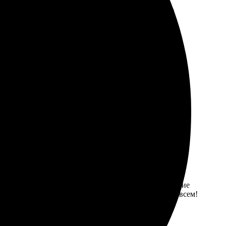
ная. Доставили в срок, все аккуратно. Рекомендую!
вали цены и выбор форматов!
. Сайт интуитивно понятный, выбор велик. Оформление
во порадовало. Буду обращаться снова, рекомендую всем!