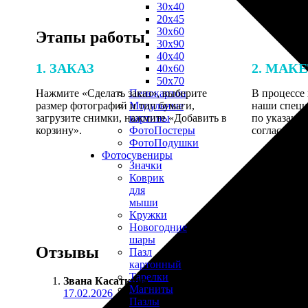
30х40
20х45
30х60
Этапы работы
30х90
40х40
1. ЗАКАЗ
2. МАК
40х60
50х70
Нажмите «Сделать заказ», выберите
В процессе 
Пенокартон
размер фотографий и тип бумаги,
наши специ
Модульные
загрузите снимки, нажмите «Добавить в
по указанно
картины
корзину».
согласовани
ФотоПостеры
ФотоПодушки
Фотоcувениры
Значки
Коврик
для
мыши
Кружки
Новогодние
шары
Отзывы
Пазл
картонный
Тарелки
Звана Касаткина
:
Магниты
17.02.2026
Пазлы