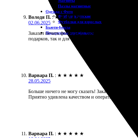
Магниты
Пазлы магнитные
Одежда с Фото
Футболки детские
Володя П.
:
★
★
★
★
★
Футболки для взрослых
02.06.2025
Бьюти-боксы
Подарочные сертификаты
Заказал печать фото 15х20. Процесс оформления про
подарков, так и для себя.
Варвара П.
:
★
★
★
★
★
28.05.2025
Больше ничего не могу сказать! Заказала печать фо
Приятно удивлена качеством и оперативностью. Р
Варвара П.
:
★
★
★
★
★