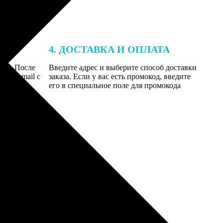
4. ДОСТАВКА И ОПЛАТА
той. После
Введите адрес и выберите способ доставки
 на email с
заказа. Если у вас есть промокод, введите
вим заказ
его в специальное поле для промокода
мером для