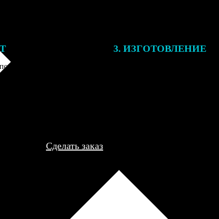
ЕТ
3. ИЗГОТОВЛЕНИЕ
подготовки заказа к печати
Оплатите заказ банковской кар
алисты могут связаться с Вами
оплаты получите подтверждение
му телефону или email для
описанием заказа. Когда отпра
я деталей.
вы получите письмо с трек-но
отслеживания.
Сделать заказ