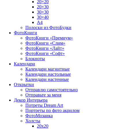
20×20
20×30
30×30
30×40
A4
Полоски из ФотоБудки
ФотоКниги
ФотоКниги «Премиум»
ФотоКниги «Слим»
ФотоКниги «Лайт»
ФотоКниги «Софт»
Блокноты
Календари
Календари магнитные
Календари настольные
Календари настенные
Открытки
Отправлю самостоятельно
Отправьте за меня
Декор Интерьера
Потреты Dream Art
Портреты по фото акрилом
ФотоМозаика
Холсты
20х20