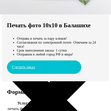
Не нашли Ваш город?
Мы доставляем по всему миру
Печать фото 10х10 в Балашихе
Продолжить без города
Отправь в печать за пару кликов!
Согласования по электронной почте. Отвечаем за 24
часа!
Срок выполнения заказа: 1 сутки
Отправим в любой город РФ и мира!
Сделать заказ
Форматы и цены
Услуга
Цена, руб.
печать фото 10х10
19