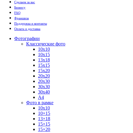
Сделаем за вас
Бизнесу
FAQ
Франшиза
Поддержка и контакты
Оплата и доставка
Фотографии
Классические фото
10х10
10х15
13х18
15х15
15х20
20х20
20х30
30х30
30х40
А4
Фото в рамке
10х10
10×15
13×18
15×15
15×20