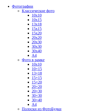
Фотографии
Классические фото
10х10
10х15
13х18
15х15
15х20
20х20
20х30
30х30
30х40
А4
Фото в рамке
10х10
10×15
13×18
15×15
15×20
20×20
20×30
30×30
30×40
A4
Полоски из ФотоБудки