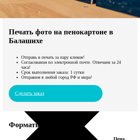
Не нашли Ваш город?
Мы доставляем по всему миру
Печать фото на пенокартоне в
Продолжить без города
Балашихе
Отправь в печать за пару кликов!
Согласования по электронной почте. Отвечаем за 24
часа!
Срок выполнения заказа: 1 сутки
Отправим в любой город РФ и мира!
Сделать заказ
Форматы и цены
Цена,