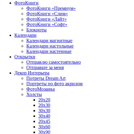
ФотоКниги
ФотоКниги «Премиум»
ФотоКниги «Слим»
ФотоКниги «Лайт»
ФотоКниги «Софт»
Блокноты
Календари
Календари магнитные
Календари настольные
Календари настенные
Открытки
Отправлю самостоятельно
Отправьте за меня
Декор Интерьера
Потреты Dream Art
Портреты по фото акрилом
ФотоМозаика
Холсты
20х20
20х30
30х30
30х40
20х45
30х60
30х90