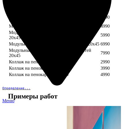
Модульный пенокартон из трех частей 30х40
3890
Модульный пенокартон из трех частей 20х45
2990
Модульный пенокартон из четырех частей
3990
20х45
Модульный пенокартон из пяти частей 20х45
4990
Модульный пенокартон из шести частей
5990
20х45
Модульный пенокартон из семи частей 20х45
6990
Модульный пенокартон из восьми частей
7990
20х45
Коллаж на пенокартоне 30х30
2990
Коллаж на пенокартоне 30х60
3990
Коллаж на пенокартоне 30х90
4990
Определение...
Примеры работ
Меню