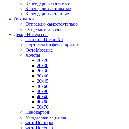
Календари магнитные
Календари настольные
Календари настенные
Открытки
Отправлю самостоятельно
Отправьте за меня
Декор Интерьера
Потреты Dream Art
Портреты по фото акрилом
ФотоМозаика
Холсты
20х20
20х30
30х30
30х40
20х45
30х60
30х90
40х40
40х60
50х70
Пенокартон
Модульные картины
ФотоПостеры
ФотоПодушки