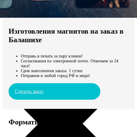
Не нашли Ваш город?
Мы доставляем по всему миру
Изготовления магнитов на заказ в
Продолжить без города
Балашихе
Отправь в печать за пару кликов!
Согласования по электронной почте. Отвечаем за 24
часа!
Срок выполнения заказа: 1 сутки
Отправим в любой город РФ и мира!
Сделать заказ
Форматы и цены
Услуга
Цена, руб.