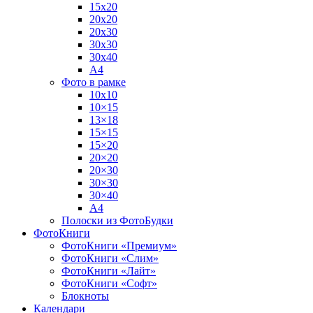
15х20
20х20
20х30
30х30
30х40
А4
Фото в рамке
10х10
10×15
13×18
15×15
15×20
20×20
20×30
30×30
30×40
A4
Полоски из ФотоБудки
ФотоКниги
ФотоКниги «Премиум»
ФотоКниги «Слим»
ФотоКниги «Лайт»
ФотоКниги «Софт»
Блокноты
Календари