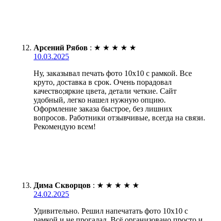
Арсений Рябов
:
★
★
★
★
★
10.03.2025
Ну, заказывал печать фото 10х10 с рамкой. Все
круто, доставка в срок. Очень порадовал
качество;яркие цвета, детали четкие. Сайт
удобный, легко нашел нужную опцию.
Оформление заказа быстрое, без лишних
вопросов. Работники отзывчивые, всегда на связи.
Рекомендую всем!
Дима Скворцов
:
★
★
★
★
★
24.02.2025
Удивительно. Решил напечатать фото 10х10 с
рамкой и не прогадал. Всё организовано просто и