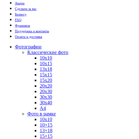
Акции
Сделаем за вас
Бизнесу
FAQ
Франшиза
Поддержка и контакты
Оплата и доставка
Фотографии
Классические фото
10х10
10х15
13х18
15х15
15х20
20х20
20х30
30х30
30х40
А4
Фото в рамке
10х10
10×15
13×18
15×15