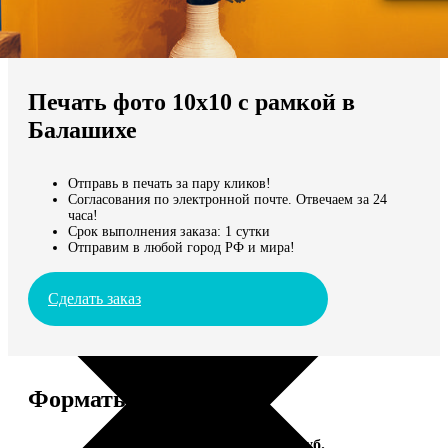
Не нашли Ваш город?
Мы доставляем по всему миру
Печать фото 10х10 с рамкой в
Продолжить без города
Балашихе
Отправь в печать за пару кликов!
Согласования по электронной почте. Отвечаем за 24
часа!
Срок выполнения заказа: 1 сутки
Отправим в любой город РФ и мира!
Сделать заказ
Форматы и цены
Услуга
Цена, руб.