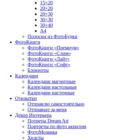
15×20
20×20
20×30
30×30
30×40
A4
Полоски из ФотоБудки
ФотоКниги
ФотоКниги «Премиум»
ФотоКниги «Слим»
ФотоКниги «Лайт»
ФотоКниги «Софт»
Блокноты
Календари
Календари магнитные
Календари настольные
Календари настенные
Открытки
Отправлю самостоятельно
Отправьте за меня
Декор Интерьера
Потреты Dream Art
Портреты по фото акрилом
ФотоМозаика
Холсты