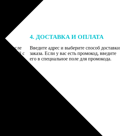
4. ДОСТАВКА И ОПЛАТА
той. После
Введите адрес и выберите способ доставки
 на email с
заказа. Если у вас есть промокод, введите
вим заказ
его в специальное поле для промокода.
мером для