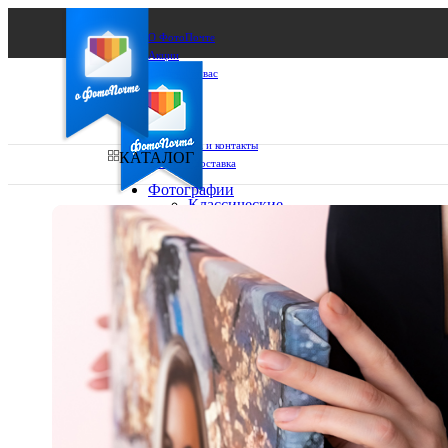
О ФотоПочте
Акции
Сделаем за вас
Бизнесу
FAQ
Франшиза
Поддержка и контакты
КАТАЛОГ
Оплата и доставка
Фотографии
Классические
фото
Ваш город:
10х10
10х15
Ваш регион доставки
13х18
15х15
Выберите из списка:
15х20
20х20
20х30
30х30
30х40
А4
Фото
в