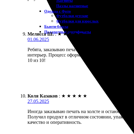
Магниты
Пазлы магнитные
Одежда с Фото
Футболки детские
Футболки для взрослых
Бьюти-боксы
Подарочные сертификаты
Мелисса Ш.
:
★
★
★
★
★
01.06.2025
Ребята, заказываю печать на холсте. Просто в восто
интерьер. Процесс оформления очень простой, всё п
10 из 10!
Коля Казаков
:
★
★
★
★
★
27.05.2025
Иногда заказываю печать на холсте и остаюсь довол
Получил продукт в отличном состоянии, упаковка н
качество и оперативность.