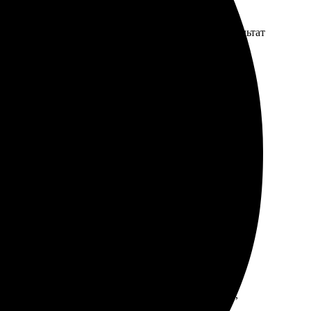
лст. Всё сделано отлично, без лишней суеты. Результат
а. Доставили точно в срок, и упаковка была надежной.
, всё быстро обработали. Получил работу вовремя,