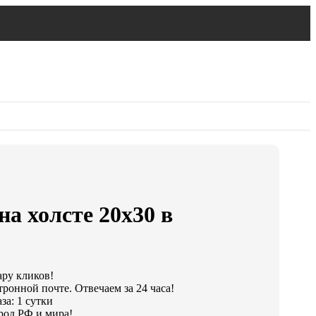
на холсте 20х30 в
ару кликов!
тронной почте. Отвечаем за 24 часа!
за: 1 сутки
род РФ и мира!