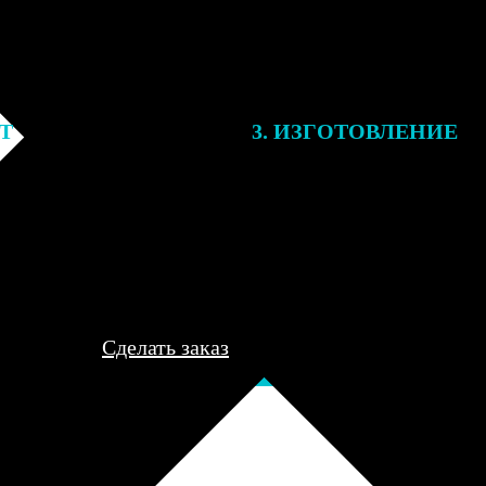
ЕТ
3. ИЗГОТОВЛЕНИЕ
подготовки заказа к печати
Оплатите заказ банковской кар
алисты могут связаться с Вами
оплаты получите подтверждение
му телефону или email для
описанием заказа. Когда отпра
я деталей.
вы получите письмо с трек-но
отслеживания.
Сделать заказ