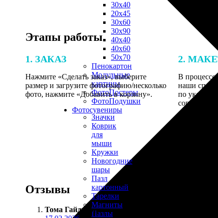
30х40
20х45
30х60
30х90
Этапы работы
40х40
40х60
50х70
1. ЗАКАЗ
2. МАК
Пенокартон
Модульные
Нажмите «Сделать заказ», выберите
В процессе 
картины
размер и загрузите фотографию/несколько
наши специ
ФотоПостеры
фото, нажмите «Добавить в корзину».
по указанно
ФотоПодушки
согласовани
Фотоcувениры
Значки
Коврик
для
мыши
Кружки
Новогодние
шары
Пазл
Отзывы
картонный
Тарелки
Магниты
Тома Гайдукова
:
Пазлы