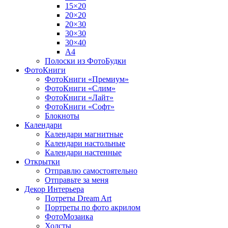
15×20
20×20
20×30
30×30
30×40
A4
Полоски из ФотоБудки
ФотоКниги
ФотоКниги «Премиум»
ФотоКниги «Слим»
ФотоКниги «Лайт»
ФотоКниги «Софт»
Блокноты
Календари
Календари магнитные
Календари настольные
Календари настенные
Открытки
Отправлю самостоятельно
Отправьте за меня
Декор Интерьера
Потреты Dream Art
Портреты по фото акрилом
ФотоМозаика
Холсты