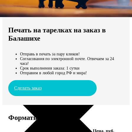
Не нашли Ваш город?
Мы доставляем по всему миру
Печать на тарелках на заказ в
Продолжить без города
Балашихе
Отправь в печать за пару кликов!
Согласования по электронной почте. Отвечаем за 24
часа!
Срок выполнения заказа: 1 сутки
Отправим в любой город РФ и мира!
Сделать заказ
Форматы и цены
Услуга
Цена, руб.