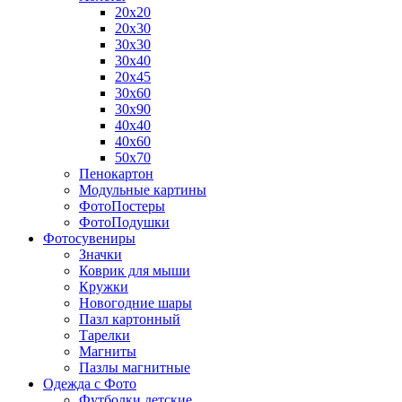
20х20
20х30
30х30
30х40
20х45
30х60
30х90
40х40
40х60
50х70
Пенокартон
Модульные картины
ФотоПостеры
ФотоПодушки
Фотоcувениры
Значки
Коврик для мыши
Кружки
Новогодние шары
Пазл картонный
Тарелки
Магниты
Пазлы магнитные
Одежда с Фото
Футболки детские