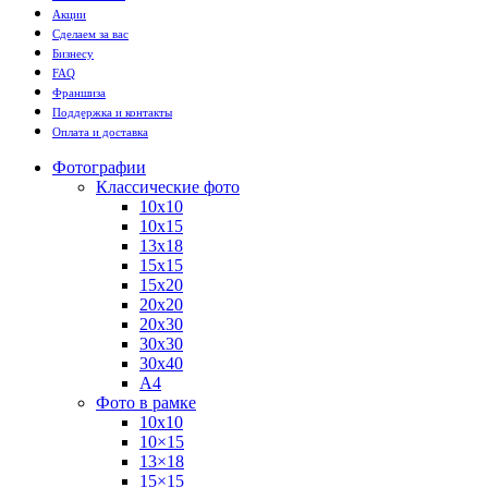
Акции
Сделаем за вас
Бизнесу
FAQ
Франшиза
Поддержка и контакты
Оплата и доставка
Фотографии
Классические фото
10х10
10х15
13х18
15х15
15х20
20х20
20х30
30х30
30х40
А4
Фото в рамке
10х10
10×15
13×18
15×15