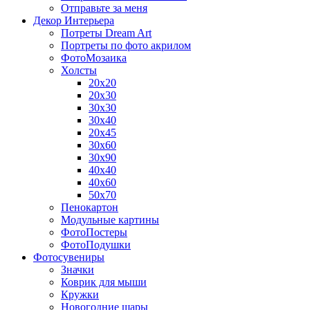
Отправьте за меня
Декор Интерьера
Потреты Dream Art
Портреты по фото акрилом
ФотоМозаика
Холсты
20х20
20х30
30х30
30х40
20х45
30х60
30х90
40х40
40х60
50х70
Пенокартон
Модульные картины
ФотоПостеры
ФотоПодушки
Фотоcувениры
Значки
Коврик для мыши
Кружки
Новогодние шары