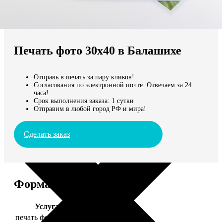
Не нашли Ваш город?
Мы доставляем по всему миру
Печать фото 30х40 в Балашихе
Продолжить без города
Отправь в печать за пару кликов!
Согласования по электронной почте. Отвечаем за 24
часа!
Срок выполнения заказа: 1 сутки
Отправим в любой город РФ и мира!
Сделать заказ
Форматы и цены
Услуга
Цена, руб.
печать фото 30х40
199