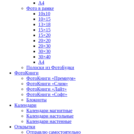
А4
Фото в рамке
10х10
10×15
13×18
15×15
15×20
20×20
20×30
30×30
30×40
A4
Полоски из ФотоБудки
ФотоКниги
ФотоКниги «Премиум»
ФотоКниги «Слим»
ФотоКниги «Лайт»
ФотоКниги «Софт»
Блокноты
Календари
Календари магнитные
Календари настольные
Календари настенные
Открытки
Отправлю самостоятельно