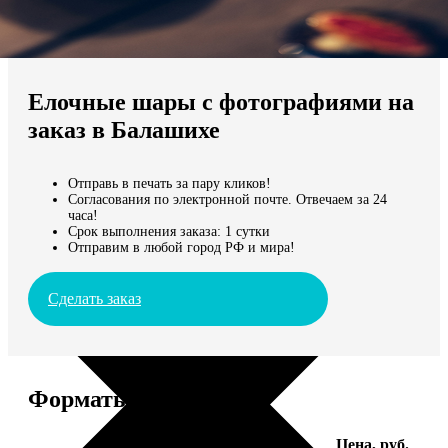
Не нашли Ваш город?
Мы доставляем по всему миру
Елочные шары с фотографиями на
Продолжить без города
заказ в Балашихе
Отправь в печать за пару кликов!
Согласования по электронной почте. Отвечаем за 24
часа!
Срок выполнения заказа: 1 сутки
Отправим в любой город РФ и мира!
Сделать заказ
Форматы и цены
Услуга
Цена, руб.