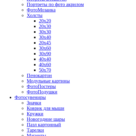
Портреты по фото акрилом
ФотоМозаика
Холсты
20х20
20х30
30х30
30х40
20х45
30х60
30х90
40х40
40х60
50х70
Пенокартон
Модульные картины
ФотоПостеры
ФотоПодушки
Фотоcувениры
Значки
Коврик для мыши
Кружки
Новогодние шары
Пазл картонный
Тарелки
Магниты