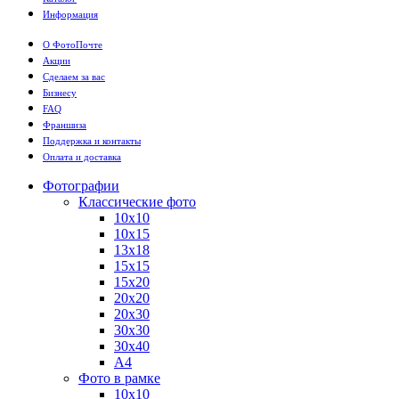
Информация
О ФотоПочте
Акции
Сделаем за вас
Бизнесу
FAQ
Франшиза
Поддержка и контакты
Оплата и доставка
Фотографии
Классические фото
10х10
10х15
13х18
15х15
15х20
20х20
20х30
30х30
30х40
А4
Фото в рамке
10х10