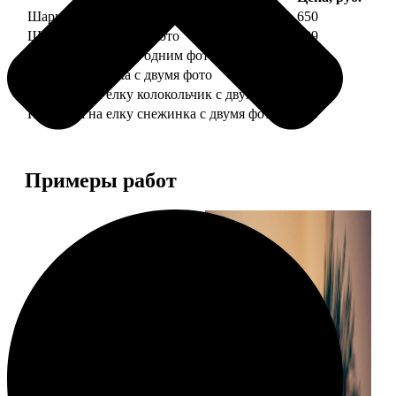
Шарик елочный с 1 фото
650
Шарик елочный с 2 фото
699
Шарик-шкатулка с одним фото
650
Шарик-шкатулка с двумя фото
699
Подвеска на елку колокольчик с двумя фото
590
Подвеска на елку снежинка с двумя фото
590
Примеры работ