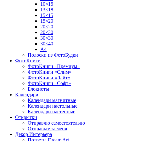
10×15
13×18
15×15
15×20
20×20
20×30
30×30
30×40
A4
Полоски из ФотоБудки
ФотоКниги
ФотоКниги «Премиум»
ФотоКниги «Слим»
ФотоКниги «Лайт»
ФотоКниги «Софт»
Блокноты
Календари
Календари магнитные
Календари настольные
Календари настенные
Открытки
Отправлю самостоятельно
Отправьте за меня
Декор Интерьера
Потреты Dream Art