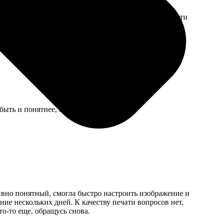
обрадовалась. Главное, что мне не пришлось самой идти
быть и понятнее, где какие размеры.
тивно понятный, смогла быстро настроить изображение и
ние нескольких дней. К качеству печати вопросов нет,
то-то еще, обращусь снова.