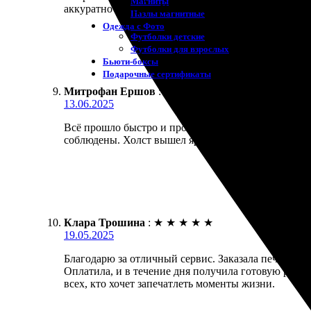
Магниты
аккуратно и в срок. Холст отлично передает цвета,
Пазлы магнитные
Одежда с Фото
Футболки детские
Футболки для взрослых
Бьюти-боксы
Подарочные сертификаты
Митрофан Ершов
:
★
★
★
★
★
13.06.2025
Всё прошло быстро и просто! Заказал печать фото 
соблюдены. Холст вышел ярким и качественным, к
Клара Трошина
:
★
★
★
★
★
19.05.2025
Благодарю за отличный сервис. Заказала печать фо
Оплатила, и в течение дня получила готовую работ
всех, кто хочет запечатлеть моменты жизни.