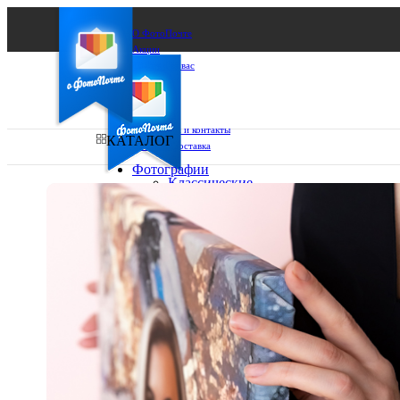
О ФотоПочте
Акции
Сделаем за вас
Бизнесу
FAQ
Франшиза
Поддержка и контакты
КАТАЛОГ
Оплата и доставка
Фотографии
Классические
фото
Ваш город:
10х10
10х15
Ваш регион доставки
13х18
15х15
Выберите из списка:
15х20
20х20
20х30
30х30
30х40
А4
Фото
в