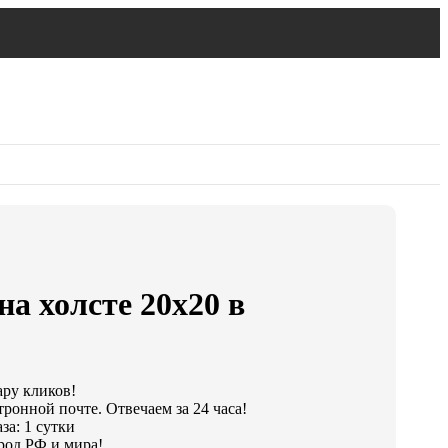
на холсте 20х20 в
ару кликов!
тронной почте. Отвечаем за 24 часа!
за: 1 сутки
род РФ и мира!