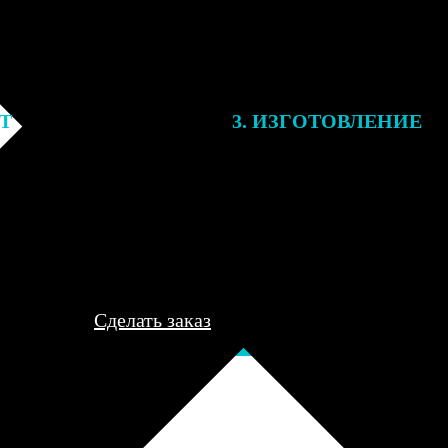
ЕТ
3. ИЗГОТОВЛЕНИЕ
подготовки заказа к печати
Оплатите заказ банковской кар
алисты могут связаться с Вами
оплаты получите подтверждение
му телефону или email для
описанием заказа. Когда отпра
я деталей.
вы получите письмо с трек-но
отслеживания.
Сделать заказ