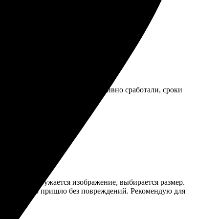
ие заказа без заморочек. Оперативно сработали, сроки
ие фотосувениры.
онятный. Загружается изображение, выбирается размер.
адежная, фото пришло без повреждений. Рекомендую для