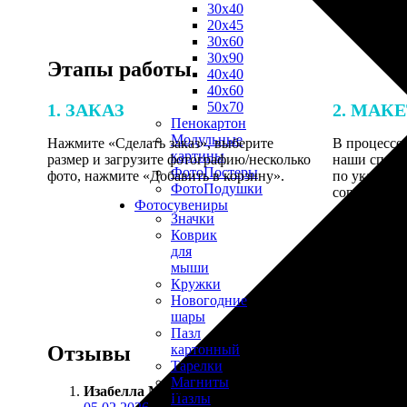
30х40
20х45
30х60
30х90
Этапы работы
40х40
40х60
50х70
1. ЗАКАЗ
2. МАК
Пенокартон
Модульные
Нажмите «Сделать заказ», выберите
В процессе 
картины
размер и загрузите фотографию/несколько
наши специ
ФотоПостеры
фото, нажмите «Добавить в корзину».
по указанно
ФотоПодушки
согласовани
Фотоcувениры
Значки
Коврик
для
мыши
Кружки
Новогодние
шары
Пазл
Отзывы
картонный
Тарелки
Магниты
Изабелла Маркова
:
Пазлы