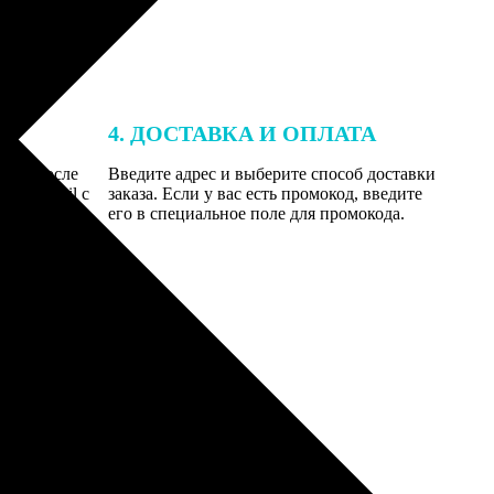
4. ДОСТАВКА И ОПЛАТА
той. После
Введите адрес и выберите способ доставки
 на email с
заказа. Если у вас есть промокод, введите
вим заказ
его в специальное поле для промокода.
мером для