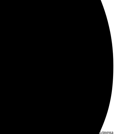
азмер, загрузила фото, оплатила. Привезли быстро,
быстро связались для подтверждения. Работа выполнена