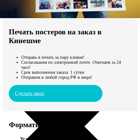
Не нашли Ваш город?
Мы доставляем по всему миру
Печать постеров на заказ в
Продолжить без города
Кинешме
Отправь в печать за пару кликов!
Согласования по электронной почте. Отвечаем за 24
часа!
Срок выполнения заказа: 1 сутки
Отправим в любой город РФ и мира!
Сделать заказ
Форматы и цены
Услуга
Цена, руб.