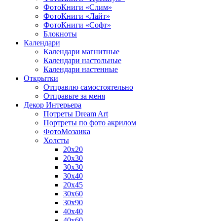
ФотоКниги «Слим»
ФотоКниги «Лайт»
ФотоКниги «Софт»
Блокноты
Календари
Календари магнитные
Календари настольные
Календари настенные
Открытки
Отправлю самостоятельно
Отправьте за меня
Декор Интерьера
Потреты Dream Art
Портреты по фото акрилом
ФотоМозаика
Холсты
20х20
20х30
30х30
30х40
20х45
30х60
30х90
40х40
40х60