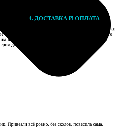
4. ДОСТАВКА И ОПЛАТА
той. После
Введите адрес и выберите способ доставки
 на email с
заказа. Если у вас есть промокод, введите
вим заказ
его в специальное поле для промокода.
мером для
к. Привезли всё ровно, без сколов, повесила сама.