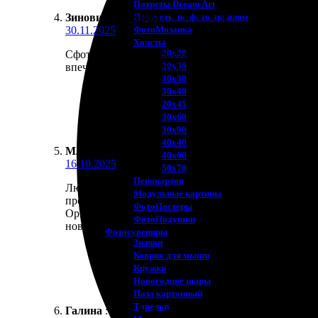
Потреты Dream Art
Портреты по фото акрилом
Зиновия Аксёнова
:
★
★
★
★
★
ФотоМозаика
30.11.2025
Холсты
20х20
Сфотографировали веселую полоску в ФотоБудке. З
20х30
впечатления от быстрой печати и качества. Достав
30х30
30х40
20х45
30х60
30х90
40х40
Млада Ю.
:
40х60
16.10.2025
50х70
Пенокартон
Любезное, я решила заказать печать полоски из Фо
Модульные картины
прошла без задержек, получила в целости и сохран
ФотоПостеры
Организация работы на высшем уровне: оперативно,
ФотоПодушки
новых в
Фотоcувениры
Значки
Коврик для мыши
Кружки
Новогодние шары
Пазл картонный
Тарелки
Галина
:
★
★
★
★
★