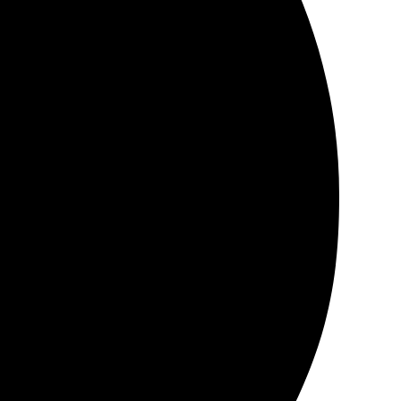
жные фото и оформила заказ. Получила отличные
 цена и акции. Рекомендую друзьям!
Сайт понятный, легко загрузила фотографии. Доставка
тно удивила возможность выбора разных форматов.
 результатом. Буду заказывать снова для создания