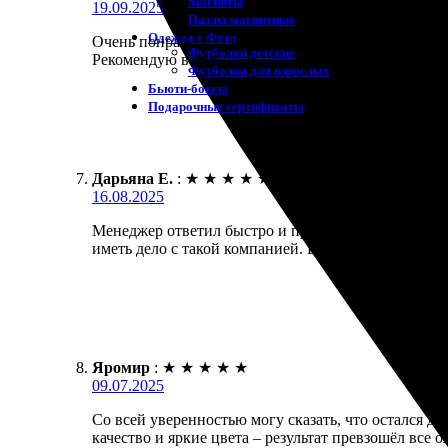
Магниты
19.09.2025
Пазлы магнитные
Одежда с Фото
Очень понравилась работа компании! Заказала печат
Футболки детские
Рекомендую всем!
Футболки для взрослых
Бьюти-боксы
Подарочные сертификаты
Дарьяна Е.
:
★
★
★
★
★
16.08.2025
Менеджер ответил быстро и профессионально. Зака
иметь дело с такой компанией. Всё на высшем уровн
Яромир
:
★
★
★
★
★
09.07.2025
Со всей уверенностью могу сказать, что остался д
качество и яркие цвета – результат превзошёл все 