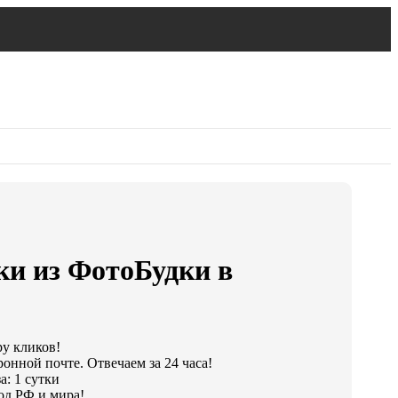
ки из ФотоБудки в
ру кликов!
онной почте. Отвечаем за 24 часа!
а: 1 сутки
од РФ и мира!