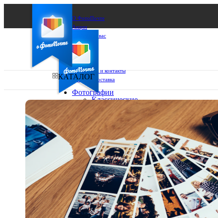
О ФотоПочте
Акции
Сделаем за вас
Бизнесу
FAQ
Франшиза
Поддержка и контакты
КАТАЛОГ
Оплата и доставка
Фотографии
Классические
фото
Ваш город:
10х10
10х15
Ваш регион доставки
13х18
15х15
Выберите из списка:
15х20
20х20
20х30
30х30
30х40
А4
Фото
в