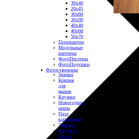
30х40
20х45
30х60
30х90
40х40
40х60
50х70
Пенокартон
Модульные
картины
ФотоПостеры
ФотоПодушки
Фотоcувениры
Значки
Коврик
для
мыши
Кружки
Новогодние
шары
Пазл
картонный
Тарелки
Магниты
Пазлы