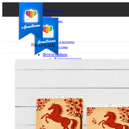
О ФотоПочте
Акции
Сделаем за вас
Бизнесу
FAQ
Франшиза
Поддержка и контакты
КАТАЛОГ
Оплата и доставка
Фотографии
Классические
фото
Ваш город:
10х10
10х15
Ваш регион доставки
13х18
15х15
Выберите из списка:
15х20
20х20
20х30
30х30
30х40
А4
Фото
в