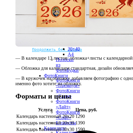
рамке
10х10
10×15
13×18
15×15
15×20
20×20
20×30
Не нашли Ваш город?
Мы доставляем по всему миру
30×30
30×40
Продолжить без города
A4
— В календаре 13 листов: обложка+листы с календарной 
Полоски
из
— Обложка для календаря стандартная, дизайн обновляе
ФотоБудки
ФотоКниги
— В кружочек на обложку добавляем фотографию с одной
ФотоКниги
именно фото хотите на обложку.
«Премиум»
ФотоКниги
Форматы и цены
«Слим»
ФотоКниги
«Лайт»
Услуга
Цена, руб.
ФотоКниги
Календарь настенный 20х20
1290
«Софт»
Календарь настенный 20х30
1390
Блокноты
Календари
Календарь настенный 30х30
1590
Календари