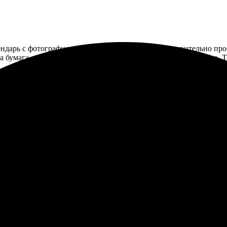
ндарь с фотографиями семьи. Процесс оказался удивительно прос
, а бумага — крепкая. Доставили вовремя, упаковали аккуратно. 
личное место. Заказ разместила легко, все доступно. Итог — кач