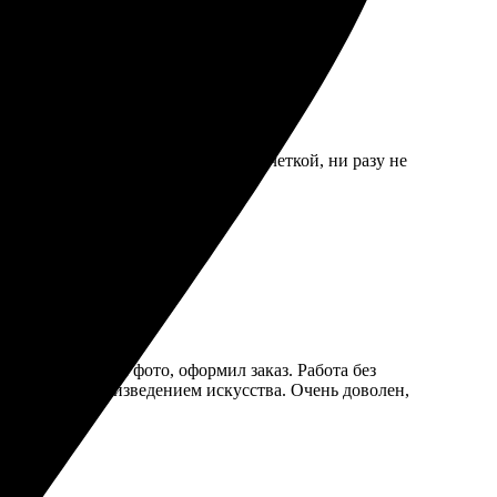
узить. Печать получилась яркой и четкой, ни разу не
ать еще!
изайн, загрузил фото, оформил заказ. Работа без
 настоящим произведением искусства. Очень доволен,