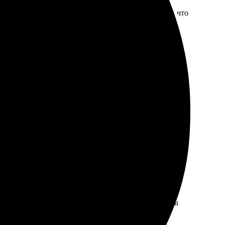
жный, всё доступно объяснено. Доставка быстрая, что
те. Быстрая доставка и отличная упаковка. Результат
печатляет, все фотографии яркие и четкие. Доставка