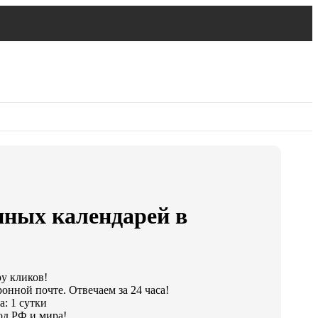
нных календарей в
ру кликов!
онной почте. Отвечаем за 24 часа!
: 1 сутки
од РФ и мира!