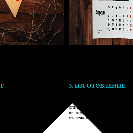
ЕТ
3. ИЗГОТОВЛЕНИЕ
подготовки заказа к печати
Оплатите заказ банковской кар
алисты могут связаться с Вами
оплаты получите подтверждение
му телефону или email для
описанием заказа. Когда отпра
я деталей.
вы получите письмо с трек-но
отслеживания.