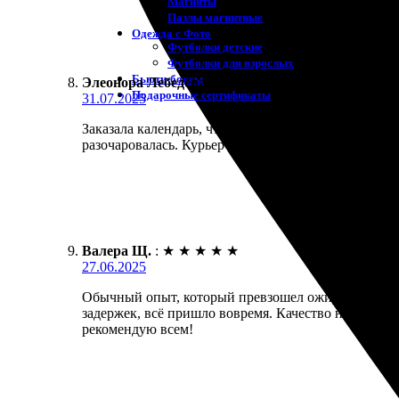
Магниты
Пазлы магнитные
Одежда с Фото
Футболки детские
Футболки для взрослых
Бьюти-боксы
Элеонора Лебедева
:
★
★
★
★
★
Подарочные сертификаты
31.07.2025
Заказала календарь, чтобы украсить интерьер. Про
разочаровалась. Курьер доставил вовремя, упакова
Валера Щ.
:
★
★
★
★
★
27.06.2025
Обычный опыт, который превзошел ожидания. Заказа
задержек, всё пришло вовремя. Качество на высше
рекомендую всем!