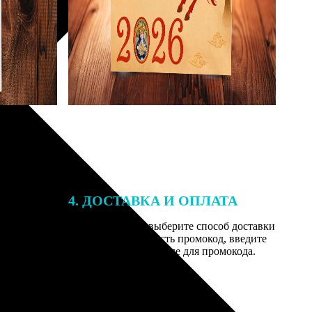
4. ДОСТАВКА И ОПЛАТА
той. После
Введите адрес и выберите способ доставки
 на email с
заказа. Если у вас есть промокод, введите
вим заказ
его в специальное поле для промокода.
мером для