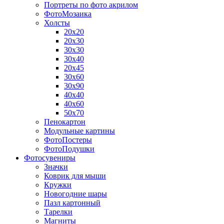
Портреты по фото акрилом
ФотоМозаика
Холсты
20х20
20х30
30х30
30х40
20х45
30х60
30х90
40х40
40х60
50х70
Пенокартон
Модульные картины
ФотоПостеры
ФотоПодушки
Фотоcувениры
Значки
Коврик для мыши
Кружки
Новогодние шары
Пазл картонный
Тарелки
Магниты