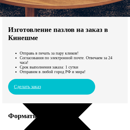
Не нашли Ваш город?
Мы доставляем по всему миру
Изготовление пазлов на заказ в
Продолжить без города
Кинешме
Отправь в печать за пару кликов!
Согласования по электронной почте. Отвечаем за 24
часа!
Срок выполнения заказа: 1 сутки
Отправим в любой город РФ и мира!
Сделать заказ
Форматы и цены
Услуга
Цена, руб.