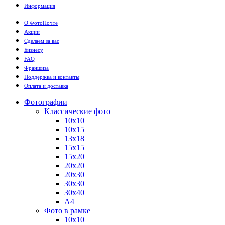
Информация
О ФотоПочте
Акции
Сделаем за вас
Бизнесу
FAQ
Франшиза
Поддержка и контакты
Оплата и доставка
Фотографии
Классические фото
10х10
10х15
13х18
15х15
15х20
20х20
20х30
30х30
30х40
А4
Фото в рамке
10х10