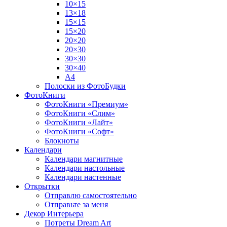
10×15
13×18
15×15
15×20
20×20
20×30
30×30
30×40
A4
Полоски из ФотоБудки
ФотоКниги
ФотоКниги «Премиум»
ФотоКниги «Слим»
ФотоКниги «Лайт»
ФотоКниги «Софт»
Блокноты
Календари
Календари магнитные
Календари настольные
Календари настенные
Открытки
Отправлю самостоятельно
Отправьте за меня
Декор Интерьера
Потреты Dream Art