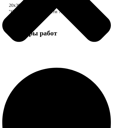
20х30 110 частей
790
"Сердце" 20х20 74 части
790
Примеры работ
Этапы работы