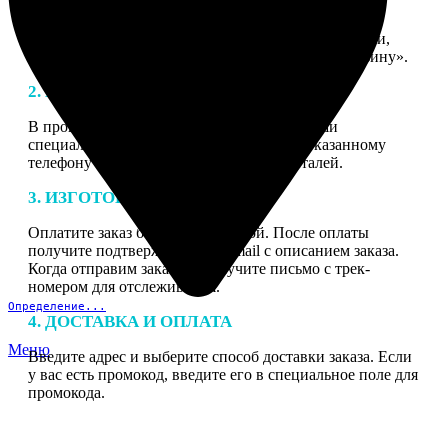
1. ЗАКАЗ
Нажмите «Сделать заказ», выберите тип продукции,
загрузите фотографии, нажмите «Добавить в корзину».
2. МАКЕТ
В процессе подготовки заказа к печати наши
специалисты могут связаться с Вами по указанному
телефону или email для согласования деталей.
3. ИЗГОТОВЛЕНИЕ
Оплатите заказ банковской картой. После оплаты
получите подтверждение на email с описанием заказа.
Когда отправим заказ вы получите письмо с трек-
номером для отслеживания.
Определение...
4. ДОСТАВКА И ОПЛАТА
Меню
Введите адрес и выберите способ доставки заказа. Если
у вас есть промокод, введите его в специальное поле для
промокода.