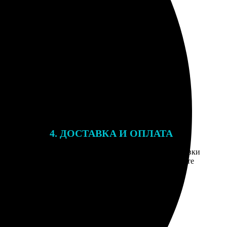
4. ДОСТАВКА И ОПЛАТА
той. После
Введите адрес и выберите способ доставки
 на email с
заказа. Если у вас есть промокод, введите
вим заказ
его в специальное поле для промокода.
мером для