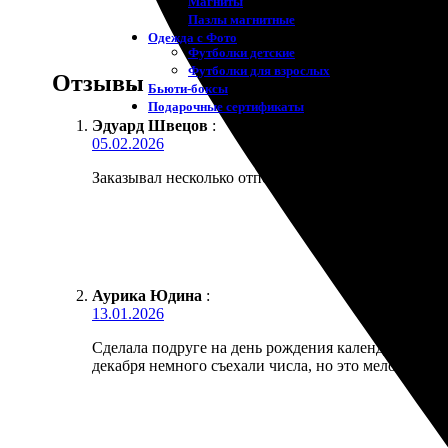
Магниты
Пазлы магнитные
Одежда с Фото
Футболки детские
Футболки для взрослых
Отзывы
Бьюти-боксы
Подарочные сертификаты
Эдуард Швецов
:
05.02.2026
Заказывал несколько отпечатков без рамки. Прислал
Аурика Юдина
:
13.01.2026
Сделала подруге на день рождения календарь с наши
декабря немного съехали числа, но это мелочь.