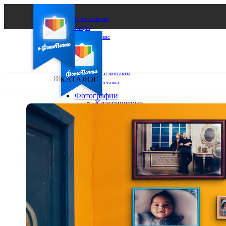
О ФотоПочте
Акции
Сделаем за вас
Бизнесу
FAQ
Франшиза
Поддержка и контакты
КАТАЛОГ
Оплата и доставка
Фотографии
Классические
фото
Ваш город:
10х10
10х15
Ваш регион доставки
13х18
15х15
Выберите из списка:
15х20
20х20
20х30
30х30
30х40
А4
Фото
в