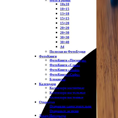
Фото в рамке
10х10
10×15
13×18
15×15
15×20
20×20
20×30
30×30
30×40
A4
Полоски из ФотоБудки
ФотоКниги
ФотоКниги «Премиум»
ФотоКниги «Слим»
ФотоКниги «Лайт»
ФотоКниги «Софт»
Блокноты
Календари
Календари магнитные
Календари настольные
Календари настенные
Открытки
Отправлю самостоятельно
Отправьте за меня
Декор Интерьера