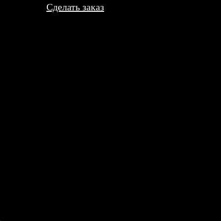
Сделать заказ
и в тубусе — это надёжно. Ни одного загиба, всё идеально ровн
ми общими фотографиями. Она была в восторге, сказала, что оче