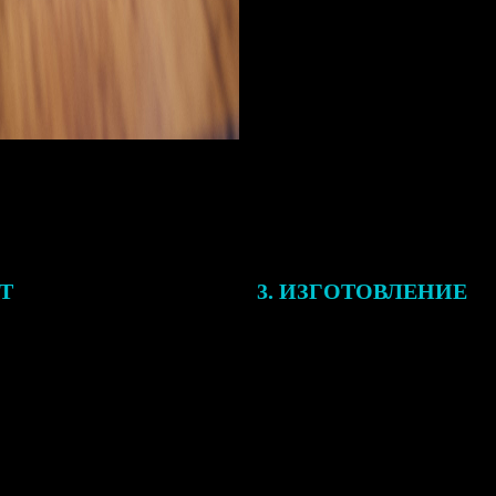
ЕТ
3. ИЗГОТОВЛЕНИЕ
подготовки заказа к печати
Оплатите заказ банковской кар
алисты могут связаться с Вами
оплаты получите подтверждение
му телефону или email для
описанием заказа. Когда отпра
я деталей.
вы получите письмо с трек-но
отслеживания.