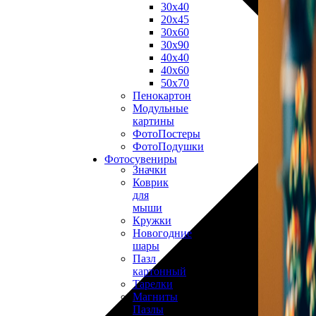
30х40
20х45
30х60
30х90
40х40
40х60
50х70
Пенокартон
Модульные
картины
ФотоПостеры
ФотоПодушки
Фотоcувениры
Значки
Коврик
для
мыши
Кружки
Новогодние
шары
Пазл
картонный
Тарелки
Магниты
Пазлы