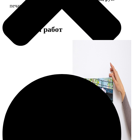
печать фото на холсте с подрамником
2490
Примеры работ