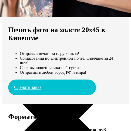
Не нашли Ваш город?
Мы доставляем по всему миру
Печать фото на холсте 20х45 в
Продолжить без города
Кинешме
Отправь в печать за пару кликов!
Согласования по электронной почте. Отвечаем за 24
часа!
Срок выполнения заказа: 1 сутки
Отправим в любой город РФ и мира!
Сделать заказ
Форматы и цены
Услуга
Цена, руб.