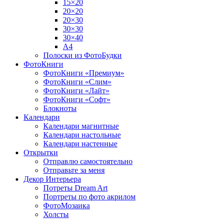
15×20
20×20
20×30
30×30
30×40
A4
Полоски из ФотоБудки
ФотоКниги
ФотоКниги «Премиум»
ФотоКниги «Слим»
ФотоКниги «Лайт»
ФотоКниги «Софт»
Блокноты
Календари
Календари магнитные
Календари настольные
Календари настенные
Открытки
Отправлю самостоятельно
Отправьте за меня
Декор Интерьера
Потреты Dream Art
Портреты по фото акрилом
ФотоМозаика
Холсты